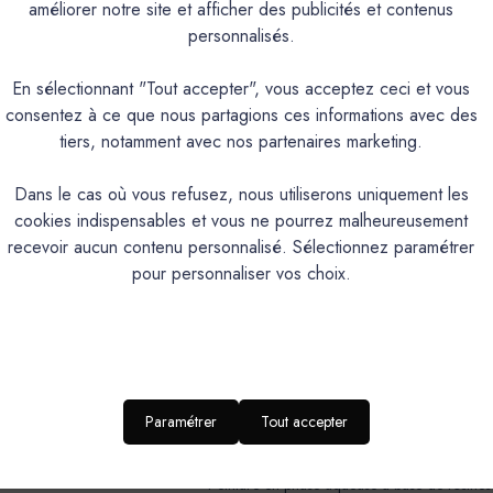
améliorer notre site et afficher des publicités et contenus
personnalisés.
En sélectionnant "Tout accepter", vous acceptez ceci et vous
ils ne peuvent faire l'objet d'une reprise. Nous vous préconisons
consentez à ce que nous partagions ces informations avec des
tiers, notamment avec nos partenaires marketing.
Dans le cas où vous refusez, nous utiliserons uniquement les
cookies indispensables et vous ne pourrez malheureusement
recevoir aucun contenu personnalisé. Sélectionnez paramétrer
que
Couleurs & Échantillons
pour personnaliser vos choix.
écoration pour les bois, métaux et tous supports usuels. Intérieur/
résistance aux intempéries. Contient un anti-rouille. Aspect sati
PRODUIT
Paramétrer
Tout accepter
Peinture en phase aqueuse à base de résines