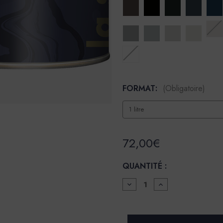
FORMAT:
(Obligatoire)
72,00€
QUANTITÉ :
DIMINUER
AUGMENTER
LA
LA
QUANTITÉ
QUANTITÉ
POUR
POUR
LA
LA