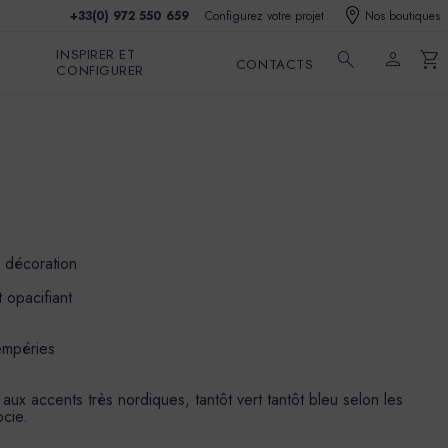
+33(0) 972 550 659
Configurez votre projet
Nos boutiques
INSPIRER ET
search
person
shopping_cart
CONTACTS
CONFIGURER
e décoration
 opacifiant
tempéries
aux accents très nordiques, tantôt vert tantôt bleu selon les
ocie.