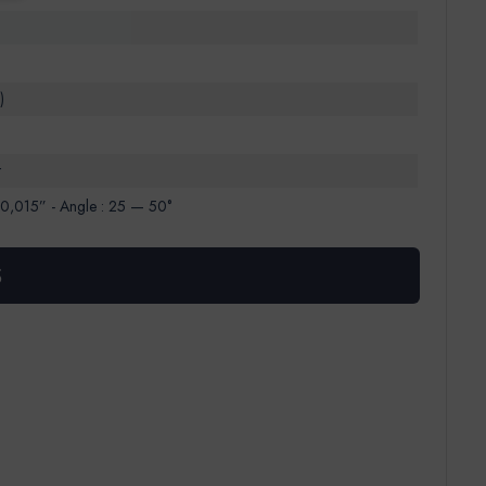
)
t
‐ 0,015” - Angle : 25 — 50°
S