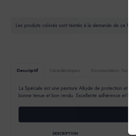
Les produits colorés sont teintés à la demande de ce fait 
Descriptif
Caractéristiques
Documentation Techni
La Spéciale est une peinture Alkyde de protection et de d
bonne tenue et bon rendu. Excellente adhérence et bonne 
DESCRIPTION