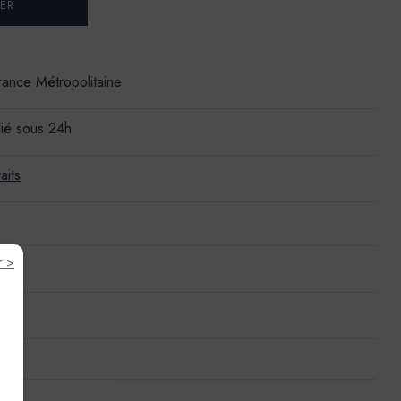
France Métropolitaine
ié sous 24h
aits
r >