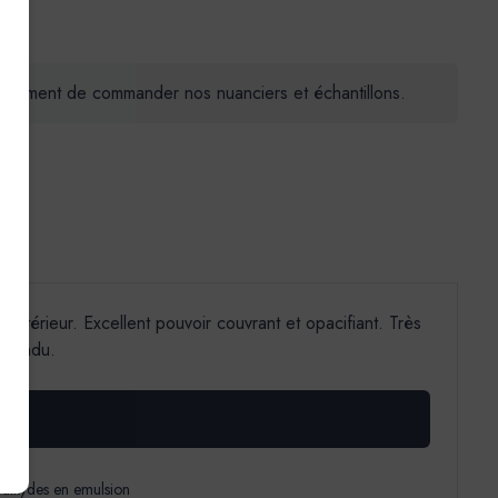
 fortement de commander nos nuanciers et échantillons.
Extérieur. Excellent pouvoir couvrant et opacifiant. Très
n tendu.
 alkydes en emulsion