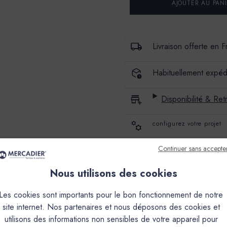
SPÉCIALE
SPÉCIALE
-
-
SATIN
SATIN
À
À
BRILLANT
BRILLANT
Livraison offerte en 
Habituellement expéd
Disponibilité & Retr
configurez votre projet
Continuer sans accepte
Avis produit
Nous utilisons des cookies
Paiement sécurisé
Les cookies sont importants pour le bon fonctionnement de notre
Retours
site internet. Nos partenaires et nous déposons des cookies et
utilisons des informations non sensibles de votre appareil pour