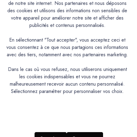
de notre site internet. Nos partenaires et nous déposons
des cookies et utilisons des informations non sensibles de
Caractéristiques
votre appareil pour améliorer notre site et afficher des
publicités et contenus personnalisés.
Documentation Technique
En sélectionnant "Tout accepter", vous acceptez ceci et
vous consentez à ce que nous partagions ces informations
Couleurs & Échantillons
avec des tiers, notamment avec nos partenaires marketing.
La Spéciale est une peinture Alkyde de protection et de
décoration pour les bois, métaux et tous supports usuels.
Dans le cas où vous refusez, nous utiliserons uniquement
Intérieur/Extérieur. Excellent pouvoir couvrant et opacifiant.
les cookies indispensables et vous ne pourrez
Très bonne tenue et bon rendu. Excellente adhérence et
malheureusement recevoir aucun contenu personnalisé.
bonne résistance aux intempéries. Contient un anti-rouille.
Sélectionnez paramétrer pour personnaliser vos choix.
Aspect satin tendu.
PRODUIT
Peinture en phase aqueuse à base de résines
DESCRIPTION