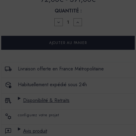
QUANTITÉ :
DIMINUER
AUGMENTER
LA
LA
QUANTITÉ
QUANTITÉ
POUR
POUR
LA
LA
SPÉCIALE
SPÉCIALE
-
-
SATIN
SATIN
À
À
BRILLANT
BRILLANT
Livraison offerte en France Métropolitaine
-
-
COULEUR
COULEUR
CALIFE
CALIFE
Habituellement expédié sous 24h
Disponibilité & Retraits
configurez votre projet
Avis produit