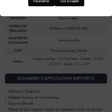
Paramétrer
Tout accepter
alkydes en emulsion
Intérieur & Extérieur
IDEAL POUR…
Bois & Métal
SUPPORTS
NIVEAU DE
Brillance ≤ (MAX) 85 (UB)
BRILLANCE
PROPRIÉTÉS
Anti-antirouille
TECHNIQUES
Pinceau,Rouleau, Pistolet
Outil
Pression Airless : 100-130 bars - Embout : 0,012”
Airless
‐ 0,015” - Angle : 25 — 50°
DOMAINES D’APPLICATION-SUPPORTS
Intérieur/ Extérieur
Métaux ferreux et non ferreux
Bois et dérivés
Platre et tout support usuel du batiment neufs ou ancien