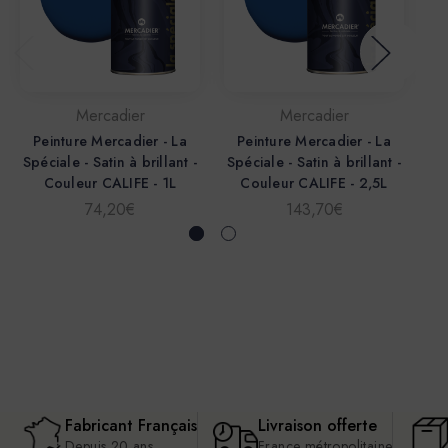
Mercadier
Mercadier
Peinture Mercadier - La
Peinture Mercadier - La
P
Spéciale - Satin à brillant -
Spéciale - Satin à brillant -
Sp
Couleur CALIFE - 1L
Couleur CALIFE - 2,5L
74,20€
143,70€
Fabricant Français
Livraison offerte
Depuis 20 ans
France métropolitaine