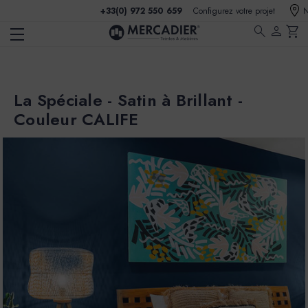
+33(0) 972 550 659
Configurez votre projet
N
search
person
shopping_cart
La Spéciale - Satin à Brillant -
Couleur CALIFE