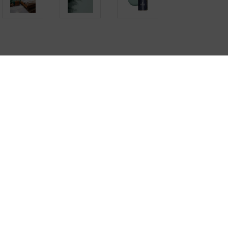
MERCADIER
Peinture de protection et de décoration
Intérieur & Extérieur
Excellent pouvoir couvrant et opacifiant
Bonne glisse et faible odeur
Lessivable
Excellente résistante aux intempéries
Bon tendu
Contient un anti-rouille
Couleur : Abalone, Vert-gris aux accents très nordiques, tantôt
vert tantôt bleu selon les couleurs auxquelles on l'associe.
SKU :
SPEJOH1
COULEUR:
JOHN
(Obligatoire)