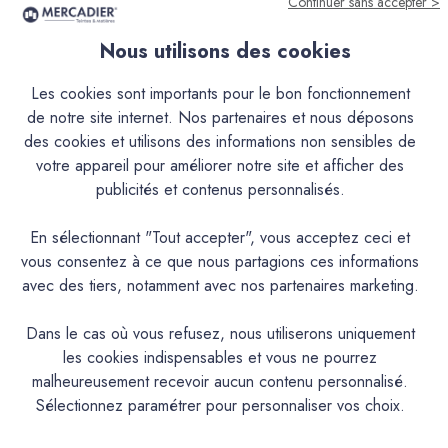
Continuer sans accepter >
Nous utilisons des cookies
Descriptif
Les cookies sont importants pour le bon fonctionnement
de notre site internet. Nos partenaires et nous déposons
Caractéristiques
des cookies et utilisons des informations non sensibles de
votre appareil pour améliorer notre site et afficher des
publicités et contenus personnalisés.
Documentation Technique
En sélectionnant "Tout accepter", vous acceptez ceci et
Couleurs & Échantillons
vous consentez à ce que nous partagions ces informations
avec des tiers, notamment avec nos partenaires marketing.
La Finition Béton Lisse – c’est la finition béton ciré pour
tous ceux qui recherchent un rendu lisse et uniforme, une
Dans le cas où vous refusez, nous utiliserons uniquement
application encore plus facile, dans un projet neuf ou en
les cookies indispensables et vous ne pourrez
rénovation.Encore plus simple à appliquer : Avec son grain
malheureusement recevoir aucun contenu personnalisé.
ultra fin et sa texture souple, la FBL rend la pose d’un béton
Sélectionnez paramétrer pour personnaliser vos choix.
ciré encore plus facile, même pour les novices. Appliqué
en couche de finition sur notre béton ciré traditionnel (EBC)