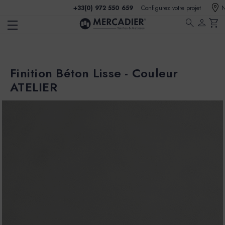
+33(0) 972 550 659
Configurez votre projet
N
search
person
shopping_cart
Finition Béton Lisse - Couleur
ATELIER