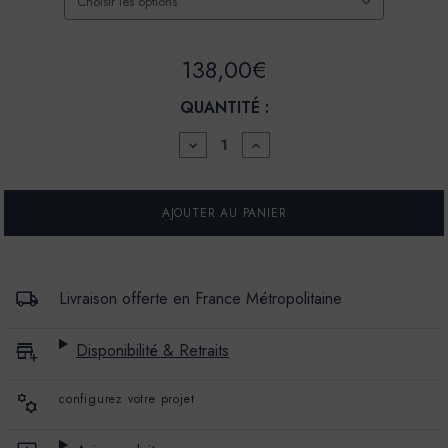
138,00€
QUANTITÉ :
DIMINUER
AUGMENTER
LA
LA
QUANTITÉ
QUANTITÉ
POUR
POUR
FINITION
FINITION
BÉTON
BÉTON
LISSE
LISSE
-
-
COULEUR
COULEUR
ATELIER
ATELIER
Livraison offerte en France Métropolitaine
Disponibilité & Retraits
configurez votre projet