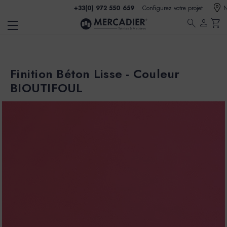
+33(0) 972 550 659
Configurez votre projet
N
search
person
shopping_cart
Finition Béton Lisse - Couleur
BIOUTIFOUL