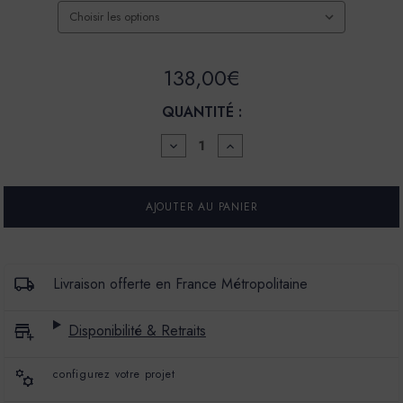
138,00€
QUANTITÉ :
DIMINUER
AUGMENTER
LA
LA
QUANTITÉ
QUANTITÉ
POUR
POUR
FINITION
FINITION
BÉTON
BÉTON
LISSE
LISSE
-
-
COULEUR
COULEUR
BIOUTIFOUL
BIOUTIFOUL
Livraison offerte en France Métropolitaine
Disponibilité & Retraits
configurez votre projet