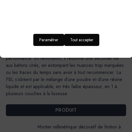
en couche de finition sur notre béton ciré traditionnel (EBC)
sur les sols intérieurs (pièces d’eau inclues), elle simplifie
les gestes techniques pour un rendu final assuré. Un rendu
lisse avec de subtils effets de matières : elle permet
d’obtenir un rendu uniforme, idéal pour les intérieurs épurés
ou minimalistes.Une formulation responsable : elle intègre un
Paramétrer
Tout accepter
liant biosourcé à 25 % et un ciment bas carbone, afin de
réduire l’empreinte environnementale sans compromis sur la
performance. En rénovation, il redonne une seconde vie
aux bétons cirés, en estompant les nuances trop marquées
ou les traces du temps sans avoir à tout recommencer. La
FBL s’obtient par le mélange d’une poudre et d’une résine
liquide et est applicable, en très faibe épaisseur, en 1 à
plusieurs couches à la lisseuse.
PRODUIT
Mortier millimétrique décoratif de finition à