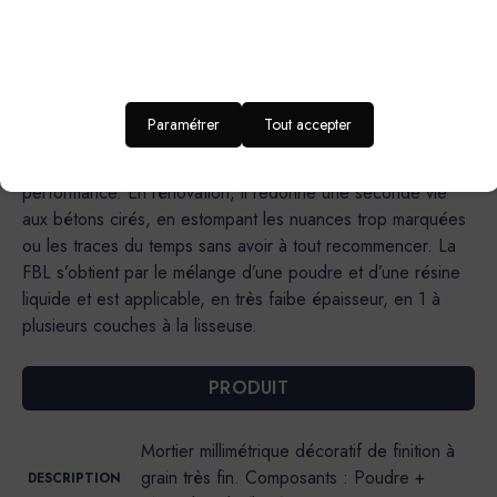
sur les sols intérieurs (pièces d’eau inclues), elle simplifie
les gestes techniques pour un rendu final assuré. Un rendu
lisse avec de subtils effets de matières : elle permet
d’obtenir un rendu uniforme, idéal pour les intérieurs épurés
ou minimalistes.Une formulation responsable : elle intègre un
Paramétrer
Tout accepter
liant biosourcé à 25 % et un ciment bas carbone, afin de
réduire l’empreinte environnementale sans compromis sur la
performance. En rénovation, il redonne une seconde vie
aux bétons cirés, en estompant les nuances trop marquées
ou les traces du temps sans avoir à tout recommencer. La
FBL s’obtient par le mélange d’une poudre et d’une résine
liquide et est applicable, en très faibe épaisseur, en 1 à
plusieurs couches à la lisseuse.
PRODUIT
Mortier millimétrique décoratif de finition à
grain très fin. Composants : Poudre +
DESCRIPTION