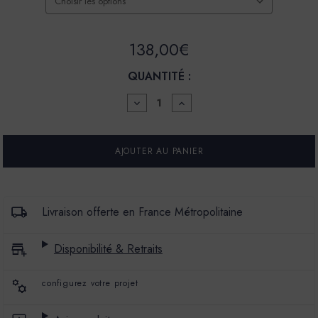
138,00€
QUANTITÉ :
DIMINUER
AUGMENTER
LA
LA
QUANTITÉ
QUANTITÉ
POUR
POUR
FINITION
FINITION
BÉTON
BÉTON
LISSE
LISSE
-
-
COULEUR
COULEUR
CÉLESTE
CÉLESTE
Livraison offerte en France Métropolitaine
Disponibilité & Retraits
configurez votre projet