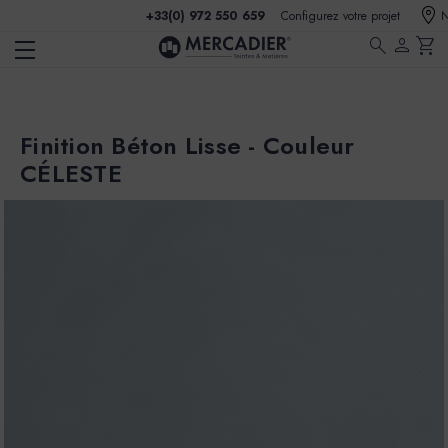
+33(0) 972 550 659
Configurez votre projet
N
search
person
shopping_cart
Finition Béton Lisse - Couleur
CÉLESTE