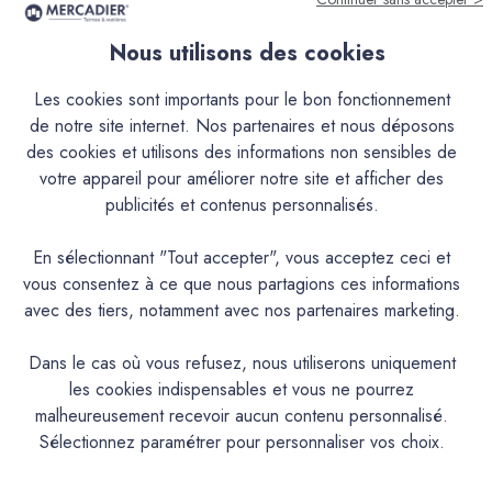
Nous utilisons des cookies
Descriptif
Les cookies sont importants pour le bon fonctionnement
de notre site internet. Nos partenaires et nous déposons
Caractéristiques
des cookies et utilisons des informations non sensibles de
votre appareil pour améliorer notre site et afficher des
Documentation Technique
publicités et contenus personnalisés.
En sélectionnant "Tout accepter", vous acceptez ceci et
Couleurs & Échantillons
vous consentez à ce que nous partagions ces informations
avec des tiers, notamment avec nos partenaires marketing.
La Finition Béton Lisse – c’est la finition béton ciré pour
tous ceux qui recherchent un rendu lisse et uniforme, une
Dans le cas où vous refusez, nous utiliserons uniquement
application encore plus facile, dans un projet neuf ou en
les cookies indispensables et vous ne pourrez
rénovation.Encore plus simple à appliquer : Avec son grain
malheureusement recevoir aucun contenu personnalisé.
ultra fin et sa texture souple, la FBL rend la pose d’un béton
Sélectionnez paramétrer pour personnaliser vos choix.
ciré encore plus facile, même pour les novices. Appliqué
en couche de finition sur notre béton ciré traditionnel (EBC)