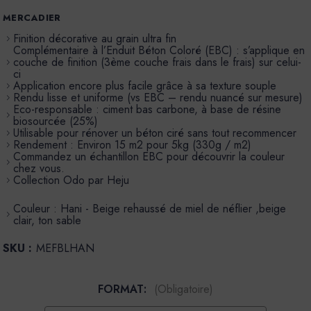
MERCADIER
Finition décorative au grain ultra fin
Complémentaire à l’Enduit Béton Coloré (EBC) : s’applique en
couche de finition (3ème couche frais dans le frais) sur celui-
ci
Application encore plus facile grâce à sa texture souple
Rendu lisse et uniforme (vs EBC – rendu nuancé sur mesure)
Eco-responsable : ciment bas carbone, à base de résine
biosourcée (25%)
Utilisable pour rénover un béton ciré sans tout recommencer
Rendement : Environ 15 m2 pour 5kg (330g / m2)
Commandez un échantillon EBC pour découvrir la couleur
chez vous.
Collection Odo par Heju
Couleur : Hani - Beige rehaussé de miel de néflier ,beige
clair, ton sable
SKU :
MEFBLHAN
FORMAT:
(Obligatoire)