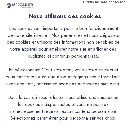
Continuer sans accepter >
Nous utilisons des cookies
Descriptif
Les cookies sont importants pour le bon fonctionnement
de notre site internet. Nos partenaires et nous déposons
Caractéristiques
des cookies et utilisons des informations non sensibles de
votre appareil pour améliorer notre site et afficher des
publicités et contenus personnalisés.
Documentation Technique
En sélectionnant "Tout accepter", vous acceptez ceci et
Couleurs & Échantillons
vous consentez à ce que nous partagions ces informations
avec des tiers, notamment avec nos partenaires marketing.
La Finition Béton Lisse – c’est la finition béton ciré pour
tous ceux qui recherchent un rendu lisse et uniforme, une
Dans le cas où vous refusez, nous utiliserons uniquement
application encore plus facile, dans un projet neuf ou en
les cookies indispensables et vous ne pourrez
rénovation.Encore plus simple à appliquer : Avec son grain
malheureusement recevoir aucun contenu personnalisé.
ultra fin et sa texture souple, la FBL rend la pose d’un béton
Sélectionnez paramétrer pour personnaliser vos choix.
ciré encore plus facile, même pour les novices. Appliqué
en couche de finition sur notre béton ciré traditionnel (EBC)