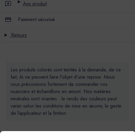
Avis produit
Paiement sécurisé
Retours
Les produits colorés sont teintés à la demande, de ce
fait, ils ne peuvent faire l'objet d'une reprise. Nous
vous préconisons fortement de commander nos
nuanciers et échantillons en amont. Nos matières
minérales sont vivantes : le rendu des couleurs peut
varier selon les conditions de mise en œuvre, le geste
de l’applicateur et la finition.