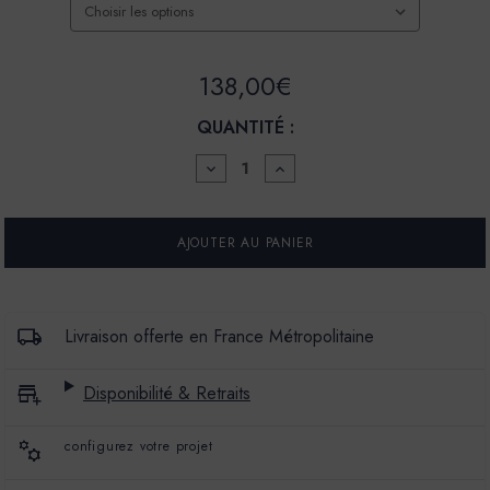
138,00€
QUANTITÉ :
DIMINUER
AUGMENTER
LA
LA
QUANTITÉ
QUANTITÉ
POUR
POUR
FINITION
FINITION
BÉTON
BÉTON
LISSE
LISSE
-
-
COULEUR
COULEUR
HANI
HANI
Livraison offerte en France Métropolitaine
Disponibilité & Retraits
configurez votre projet