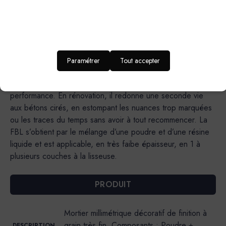
sur les sols intérieurs (pièces d’eau inclues), elle simplifie
les gestes techniques pour un rendu final assuré. Un rendu
lisse avec de subtils effets de matières : elle permet
d’obtenir un rendu uniforme, idéal pour les intérieurs épurés
ou minimalistes.Une formulation responsable : elle intègre un
Paramétrer
Tout accepter
liant biosourcé à 25 % et un ciment bas carbone, afin de
réduire l’empreinte environnementale sans compromis sur la
performance. En rénovation, il redonne une seconde vie
aux bétons cirés, en estompant les nuances trop marquées
ou les traces du temps sans avoir à tout recommencer. La
FBL s’obtient par le mélange d’une poudre et d’une résine
liquide et est applicable, en très faibe épaisseur, en 1 à
plusieurs couches à la lisseuse.
PRODUIT
Mortier millimétrique décoratif de finition à
grain très fin. Composants : Poudre +
DESCRIPTION