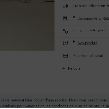
Livraison offerte en 
Disponibilité & Retr
configurez votre projet
Avis produit
Paiement sécurisé
Retours
, ils ne peuvent faire l'objet d'une reprise. Nous vous préconiso
couleurs peut varier selon les conditions de mise en œuvre, le geste