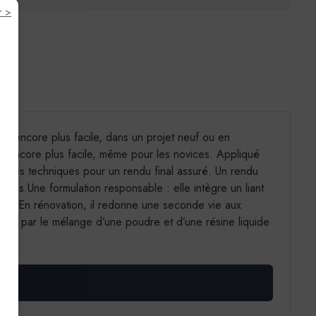
r >
tion encore plus facile, dans un projet neuf ou en
iré encore plus facile, même pour les novices. Appliqué
s gestes techniques pour un rendu final assuré. Un rendu
istes.Une formulation responsable : elle intègre un liant
ce. En rénovation, il redonne une seconde vie aux
ent par le mélange d’une poudre et d’une résine liquide