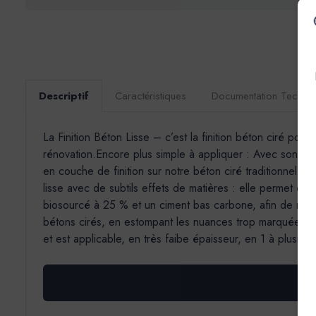
Descriptif
Caractéristiques
Documentation Techni
La Finition Béton Lisse – c’est la finition béton ciré pou
rénovation.Encore plus simple à appliquer : Avec son grai
en couche de finition sur notre béton ciré traditionnel (E
lisse avec de subtils effets de matières : elle permet d’o
biosourcé à 25 % et un ciment bas carbone, afin de rédu
bétons cirés, en estompant les nuances trop marquées ou
et est applicable, en très faibe épaisseur, en 1 à plusieu