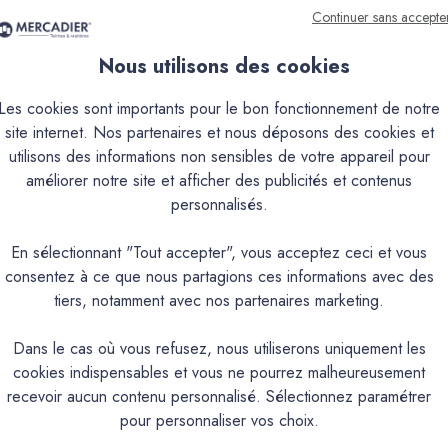
Continuer sans accepte
Nous utilisons des cookies
Les cookies sont importants pour le bon fonctionnement de notre
site internet. Nos partenaires et nous déposons des cookies et
que
Couleurs & Échantillons
utilisons des informations non sensibles de votre appareil pour
améliorer notre site et afficher des publicités et contenus
r tous ceux qui recherchent un rendu lisse et uniforme, une applica
personnalisés.
n ultra fin et sa texture souple, la FBL rend la pose d’un béton c
BC) sur les sols intérieurs (pièces d’eau inclues), elle simplifie le
En sélectionnant "Tout accepter", vous acceptez ceci et vous
btenir un rendu uniforme, idéal pour les intérieurs épurés ou minimal
consentez à ce que nous partagions ces informations avec des
ire l’empreinte environnementale sans compromis sur la performan
tiers, notamment avec nos partenaires marketing.
 les traces du temps sans avoir à tout recommencer. La FBL s’obti
rs couches à la lisseuse.
Dans le cas où vous refusez, nous utiliserons uniquement les
cookies indispensables et vous ne pourrez malheureusement
PRODUIT
recevoir aucun contenu personnalisé. Sélectionnez paramétrer
pour personnaliser vos choix.