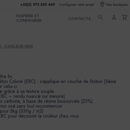
+33(0) 972 550 659
Configurez votre projet
Nos boutiques
INSPIRER ET
search
person
shopping_cart
CONTACTS
CONFIGURER
 - COULEUR SEIJI
tra fin
éton Coloré (EBC) : s’applique en couche de finition (3ème
r celui-ci
le grâce à sa texture souple
s EBC – rendu nuancé sur mesure)
as carbone, à base de résine biosourcée (25%)
béton ciré sans tout recommencer
 pour 5kg (330g / m2)
BC pour découvrir la couleur chez vous.