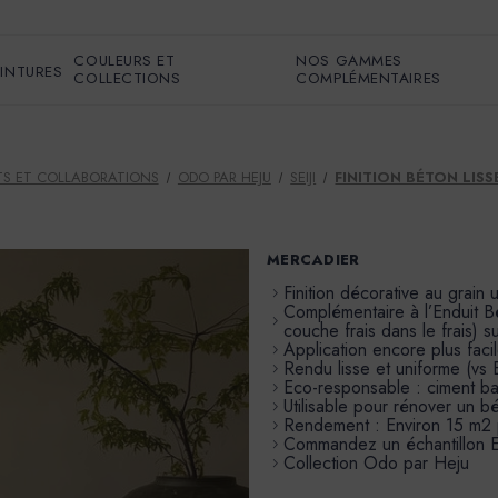
COULEURS ET
NOS GAMMES
EINTURES
COLLECTIONS
COMPLÉMENTAIRES
S ET COLLABORATIONS
ODO PAR HEJU
SEIJI
FINITION BÉTON LISSE
MERCADIER
Finition décorative au grain ul
Complémentaire à l’Enduit B
couche frais dans le frais) su
Application encore plus faci
Rendu lisse et uniforme (v
Eco-responsable : ciment b
Utilisable pour rénover un 
Rendement : Environ 15 m2
Commandez un échantillon E
Collection Odo par Heju