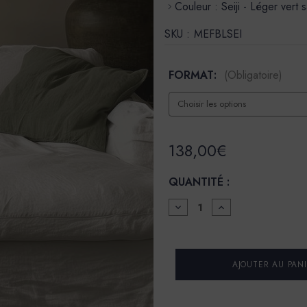
Couleur : Seiji - Léger vert
SKU :
MEFBLSEI
FORMAT:
(Obligatoire)
138,00€
QUANTITÉ :
DIMINUER
AUGMENTER
LA
LA
QUANTITÉ
QUANTITÉ
POUR
POUR
FINITION
FINITION
BÉTON
BÉTON
LISSE
LISSE
-
-
COULEUR
COULEUR
SEIJI
SEIJI