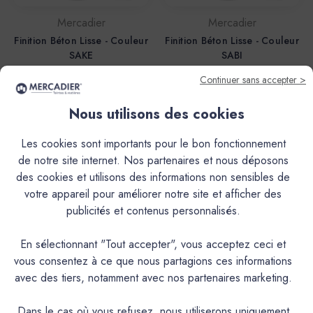
Mercadier
Mercadier
Finition Béton Lisse - Couleur
Finition Béton Lisse - Couleur
SAKE
SABI
138,00€
138,00€
Continuer sans accepter >
Nous utilisons des cookies
Les cookies sont importants pour le bon fonctionnement
de notre site internet. Nos partenaires et nous déposons
des cookies et utilisons des informations non sensibles de
votre appareil pour améliorer notre site et afficher des
publicités et contenus personnalisés.
En sélectionnant "Tout accepter", vous acceptez ceci et
vous consentez à ce que nous partagions ces informations
Mercadier
Mercadier
avec des tiers, notamment avec nos partenaires marketing.
Finition Béton Lisse - Couleur
Finition Béton Lisse - Couleur
RAKU
NENDO
Dans le cas où vous refusez, nous utiliserons uniquement