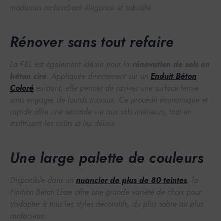
modernes
recherchant élégance et sobriété.
Rénover sans tout refaire
La FBL est également idéale pour la
rénovation de sols en
béton ciré
. Appliquée directement sur un
Enduit Béton
Coloré
existant, elle permet de raviver une surface ternie
sans engager de lourds travaux. Ce procédé économique et
rapide offre une seconde vie aux sols intérieurs, tout en
maîtrisant les coûts et les délais.
Une large palette de couleurs
Disponible dans un
nuancier de plus de 80 teintes
, la
Finition Béton Lisse offre une grande variété de choix pour
s’adapter à tous les styles décoratifs, du plus sobre au plus
audacieux.