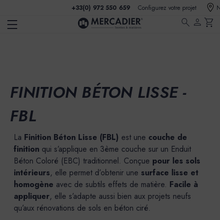
+33(0) 972 550 659
Configurez votre projet
N
search
person
shopping_cart
FINITION BÉTON LISSE -
FBL
La
Finition Béton Lisse (FBL)
est une
couche de
finition
qui s’applique en 3ème couche sur un Enduit
Béton Coloré (EBC) traditionnel. Conçue
pour les sols
intérieurs
, elle permet d’obtenir une
surface lisse et
homogène
avec de subtils effets de matière.
Facile à
appliquer
, elle s’adapte aussi bien aux projets neufs
qu’aux rénovations de sols en béton ciré.