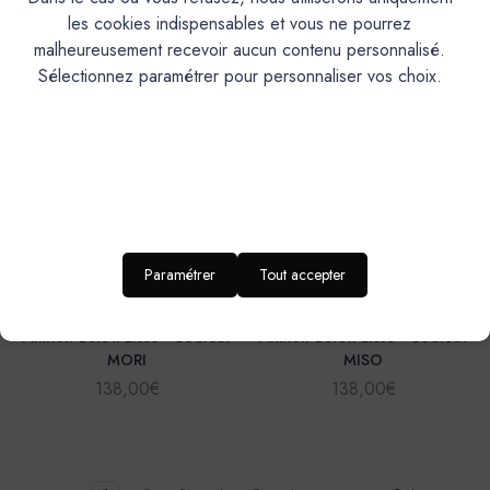
138,00€
138,00€
les cookies indispensables et vous ne pourrez
malheureusement recevoir aucun contenu personnalisé.
Sélectionnez paramétrer pour personnaliser vos choix.
Paramétrer
Tout accepter
Mercadier
Mercadier
Finition Béton Lisse - Couleur
Finition Béton Lisse - Couleur
MORI
MISO
138,00€
138,00€