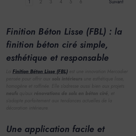
1
2
3
4
5
6
Suivant
Finition Béton Lisse (FBL) : la
finition béton ciré simple,
esthétique et responsable
La
Finition Béton Lisse (FBL)
est une innovation Mercadier
pensée pour offrir aux
sols intérieurs
une esthétique lisse,
homogène et raffinée. Elle s’adresse aussi bien aux projets
neufs
qu’aux
rénovations de sols en béton ciré
, et
s’adapte parfaitement aux tendances actuelles de la
décoration intérieure.
Une application facile et