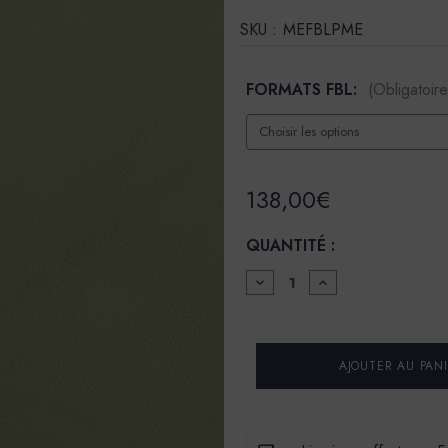
SKU :
MEFBLPME
FORMATS FBL:
(Obligatoire
138,00€
QUANTITÉ :
DIMINUER
AUGMENTER
LA
LA
QUANTITÉ
QUANTITÉ
POUR
POUR
FINITION
FINITION
BÉTON
BÉTON
LISSE
LISSE
-
-
COULEUR
COULEUR
POMMES
POMMES