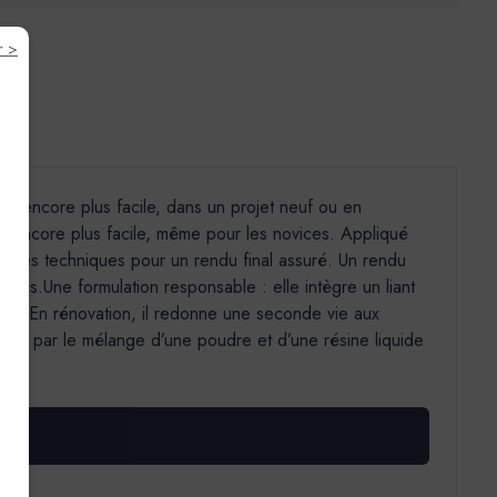
r >
tion encore plus facile, dans un projet neuf ou en
iré encore plus facile, même pour les novices. Appliqué
s gestes techniques pour un rendu final assuré. Un rendu
istes.Une formulation responsable : elle intègre un liant
ce. En rénovation, il redonne une seconde vie aux
ent par le mélange d’une poudre et d’une résine liquide