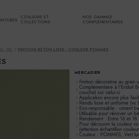
COULEURS ET
NOS GAMMES
EINTURES
COLLECTIONS
COMPLÉMENTAIRES
E - FBL
FINITION BÉTON LISSE - COULEUR POMMES
ES
MERCADIER
Finition décorative au grain ul
Complémentaire à l’Enduit B
couche) sur celui-ci
Application encore plus faci
Rendu lisse et uniforme (v
Eco-responsable : ciment b
Utilisable pour rénover un 
Rendement : Entre 16 et 18
Pour découvrir la couleur 
(attention échantillon couleu
Couleur : POMMES, Vert lum