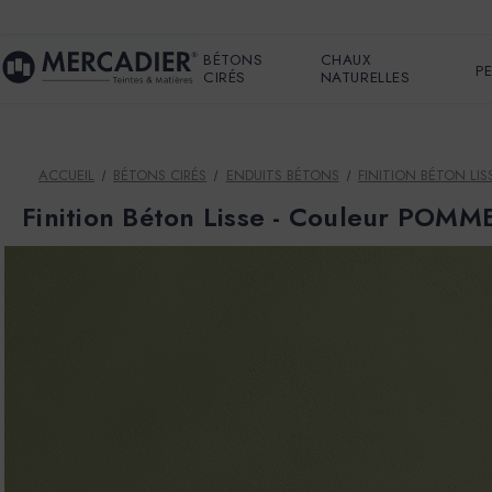
BÉTONS
CHAUX
P
CIRÉS
NATURELLES
ACCUEIL
BÉTONS CIRÉS
ENDUITS BÉTONS
FINITION BÉTON LISS
Finition Béton Lisse - Couleur POMM