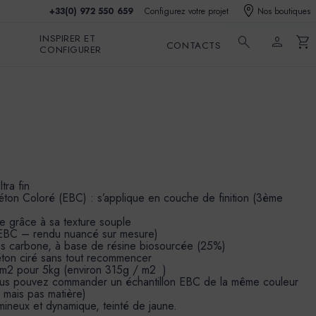
+33(0) 972 550 659
Configurez votre projet
Nos boutiques
INSPIRER ET
search
person
shopping_cart
CONTACTS
CONFIGURER
tra fin
éton Coloré (EBC) : s’applique en couche de finition (3ème
le grâce à sa texture souple
s EBC – rendu nuancé sur mesure)
as carbone, à base de résine biosourcée (25%)
béton ciré sans tout recommencer
 m2 pour 5kg (environ 315g / m2 )
vous pouvez commander un échantillon EBC de la même couleur
r mais pas matière)
ineux et dynamique, teinté de jaune.