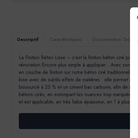
Descriptif
Caractéristiques
Documentation Techni
La Finition Béton Lisse – c’est la finition béton ciré pou
rénovation.Encore plus simple à appliquer : Avec son grai
en couche de finition sur notre béton ciré traditionnel (E
lisse avec de subtils effets de matières : elle permet d’o
biosourcé à 25 % et un ciment bas carbone, afin de rédu
bétons cirés, en estompant les nuances trop marquées ou
et est applicable, en très faibe épaisseur, en 1 à plusieu