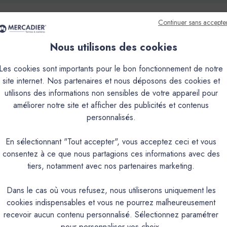
Continuer sans accepte
Nous utilisons des cookies
que
Couleurs & Échantillons
Les cookies sont importants pour le bon fonctionnement de notre
site internet. Nos partenaires et nous déposons des cookies et
utilisons des informations non sensibles de votre appareil pour
r tous ceux qui recherchent un rendu lisse et uniforme, une applica
améliorer notre site et afficher des publicités et contenus
n ultra fin et sa texture souple, la FBL rend la pose d’un béton c
personnalisés.
BC) sur les sols intérieurs (pièces d’eau inclues), elle simplifie le
btenir un rendu uniforme, idéal pour les intérieurs épurés ou minimal
En sélectionnant "Tout accepter", vous acceptez ceci et vous
ire l’empreinte environnementale sans compromis sur la performan
consentez à ce que nous partagions ces informations avec des
 les traces du temps sans avoir à tout recommencer. La FBL s’obti
tiers, notamment avec nos partenaires marketing.
rs couches à la lisseuse.
Dans le cas où vous refusez, nous utiliserons uniquement les
PRODUIT
cookies indispensables et vous ne pourrez malheureusement
recevoir aucun contenu personnalisé. Sélectionnez paramétrer
pour personnaliser vos choix.