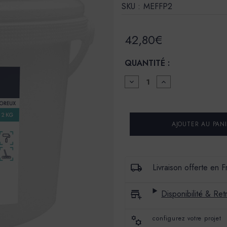
SKU :
MEFFP2
42,80€
QUANTITÉ :
DIMINUER
AUGMENTER
LA
LA
QUANTITÉ
QUANTITÉ
POUR
POUR
FIXATEUR
FIXATEUR
DE
DE
FONDS
FONDS
POREUX
POREUX
-
-
2KG
2KG
Livraison offerte en 
Disponibilité & Retr
configurez votre projet