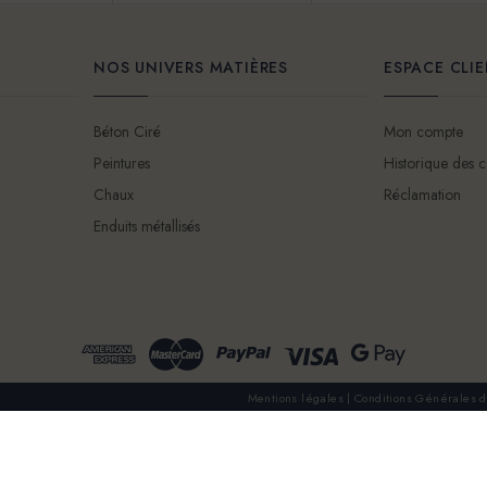
NOS UNIVERS MATIÈRES
ESPACE CLI
Béton Ciré
Mon compte
Peintures
Historique des
Chaux
Réclamation
Enduits métallisés
Mentions légales
Conditions Générales d