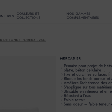
COULEURS ET
NOS GAMMES
EINTURES
COLLECTIONS
COMPLÉMENTAIRES
UR DE FONDS POREUX - 2KG
MERCADIER
Primaire pour projet de béto
plâtre, béton cellulaire…
Fixe et durcit les surfaces fr
Bloque les fonds poreux et 
Améliore l’adhérence des en
S'applique sur tous matériau
Utilisable en intérieur et en e
Résistant à l'eau
Faible retrait
Sans odeur – faible teneu