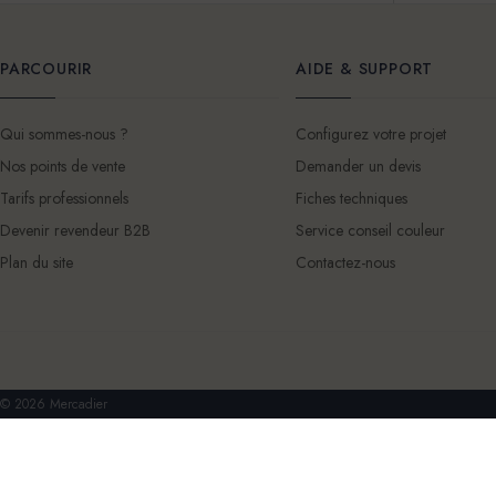
PARCOURIR
AIDE & SUPPORT
Qui sommes-nous ?
Configurez votre projet
Nos points de vente
Demander un devis
Tarifs professionnels
Fiches techniques
Devenir revendeur B2B
Service conseil couleur
Plan du site
Contactez-nous
© 2026 Mercadier