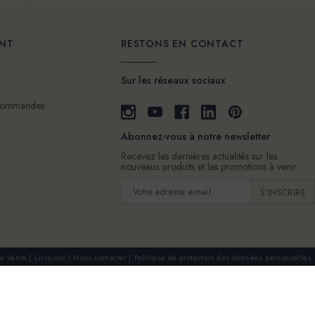
ENT
RESTONS EN CONTACT
Sur les réseaux sociaux
 commandes
Abonnez-vous à notre newsletter
Recevez les dernières actualités sur les
nouveaux produits et les promotions à venir
Adresse
e-
mail
e Vente
Livraison
Nous contacter
Politique de protection des données personnelles