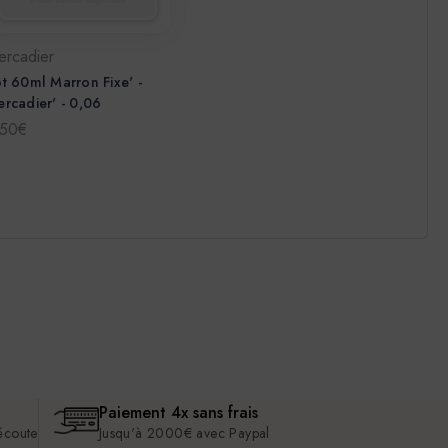
ercadier
t 60ml Marron Fixe' -
rcadier' - 0,06
,50€
Paiement 4x sans frais
 écoute
Jusqu'à 2000€ avec Paypal