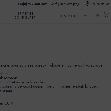
+33(0) 972 550 659
Configurez votre projet
Nos boutiques
INSPIRER ET
search
person
shopping_cart
CONTACTS
CONFIGURER
n ciré pour sols très poreux : chape anhydrite ou hydraulique,
iables
absorbants
duits bétons et sols coulés
x courants de construction : béton, mortier, enduit, brique, …
xtérieur
r en COV