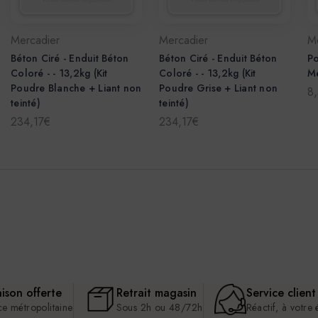
Mercadier
Mercadier
M
Béton Ciré - Enduit Béton
Béton Ciré - Enduit Béton
Po
Coloré - - 13,2kg (Kit
Coloré - - 13,2kg (Kit
Me
Poudre Blanche + Liant non
Poudre Grise + Liant non
8
teinté)
teinté)
234,17€
234,17€
aison offerte
Retrait magasin
Service client
ce métropolitaine
Sous 2h ou 48/72h
Réactif, à votre