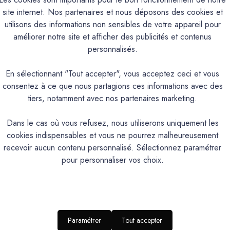
que
site internet. Nos partenaires et nous déposons des cookies et
utilisons des informations non sensibles de votre appareil pour
xateur et durcissant (résine acrylique de grande solidité), conçu 
améliorer notre site et afficher des publicités et contenus
n profondeur pour fixer et durcir les surfaces friables, bloquer la
personnalisés.
à faible teneur en COV, il constitue une étape essentielle pour gar
En sélectionnant "Tout accepter", vous acceptez ceci et vous
consentez à ce que nous partagions ces informations avec des
PRODUIT
tiers, notamment avec nos partenaires marketing.
Dans le cas où vous refusez, nous utiliserons uniquement les
ur supports poreux : résine acrylique de grande solidité
cookies indispensables et vous ne pourrez malheureusement
recevoir aucun contenu personnalisé. Sélectionnez paramétrer
s intérieures et extérieures, en vertical et en horizontal
pour personnaliser vos choix.
alai mouilleur
accroche au béton, au mortier, à la brique. Augmente la résistanc
x. Résistant à leau. Faible retrait. Sans odeur, conforme à la di
Paramétrer
Tout accepter