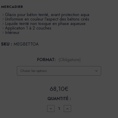
MERCADIER
Glacis pour béton teinté, avant protection aqua
Uniformise en couleur l'aspect des bétons cirés
Liquide teinté non toxique en phase aqueuse
Application 1 à 2 couches
Intérieur
SKU :
MEGBETTOA
FORMAT:
(Obligatoire)
68,10€
QUANTITÉ :
DIMINUER
AUGMENTER
LA
LA
QUANTITÉ
QUANTITÉ