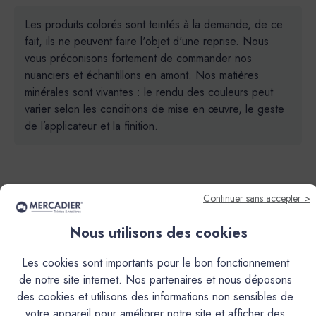
Les produits colorés sont teintés à la demande, de ce
fait, ils ne peuvent faire l'objet d'une reprise. Nous
vous préconisons fortement de commander nos
nuanciers et échantillons en amont. Nos matières
minérales sont vivantes : le rendu des couleurs peut
varier selon les conditions de mise en œuvre, le geste
de l’applicateur et la finition.
Continuer sans accepter >
Nous utilisons des cookies
Descriptif
Les cookies sont importants pour le bon fonctionnement
Caractéristiques
de notre site internet. Nos partenaires et nous déposons
des cookies et utilisons des informations non sensibles de
votre appareil pour améliorer notre site et afficher des