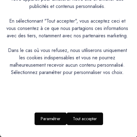
Documentation Technique
publicités et contenus personnalisés.
Couleurs & Échantillons
En sélectionnant "Tout accepter", vous acceptez ceci et
vous consentez à ce que nous partagions ces informations
Le glacis pour béton teinté est un produit de préparation à
avec des tiers, notamment avec nos partenaires marketing.
base d'eau, à appliquer avant la protection finale de type
aqua. Il permet d’uniformiser la teinte des bétons cirés en
Dans le cas où vous refusez, nous utiliserons uniquement
atténuant les différences de nuances et en harmonisant
les cookies indispensables et vous ne pourrez
l’ensemble de la surface. Sa formule liquide, non toxique et
malheureusement recevoir aucun contenu personnalisé.
en phase aqueuse, facilite une application simple et propre,
Sélectionnez paramétrer pour personnaliser vos choix.
généralement en une à deux couches selon l’absorption du
support. Destiné à un usage intérieur, ce glacis améliore
l’aspect visuel du béton tout en assurant une meilleure
accroche pour la couche de protection à venir. C’est une
étape essentielle pour obtenir un rendu final esthétique,
régulier et durable.
Paramétrer
Tout accepter
PRODUIT