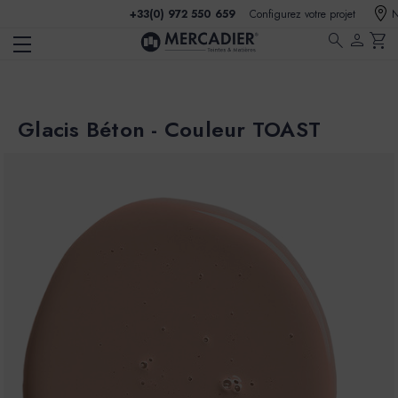
+33(0) 972 550 659
Configurez votre projet
N
search
person
shopping_cart
Glacis Béton - Couleur TOAST