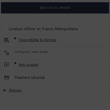
POUR
POUR
GLACIS
GLACIS
BÉTON
BÉTON
-
-
COULEUR
COULEUR
TOAST
TOAST
Livraison offerte en France Métropolitaine
Disponibilité & Retraits
configurez votre projet
Avis produit
Paiement sécurisé
Retours