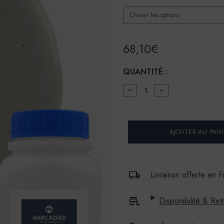
68,10€
QUANTITÉ :
DIMINUER
AUGMENTER
LA
LA
QUANTITÉ
QUANTITÉ
POUR
POUR
GLACIS
GLACIS
BÉTON
BÉTON
-
-
COULEUR
COULEUR
TOUMANE
TOUMANE
Livraison offerte en 
Disponibilité & Retr