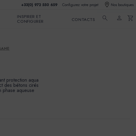
+33(0) 972 550 659
Configurez votre projet
Nos boutiques
INSPIRER ET
search
person
shopping_cart
CONTACTS
CONFIGURER
MANE
ant protection aqua
ct des bétons cirés
en phase aqueuse