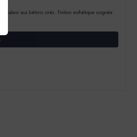
et chaleur aux bétons cirés. Finition esthétique soignée
S