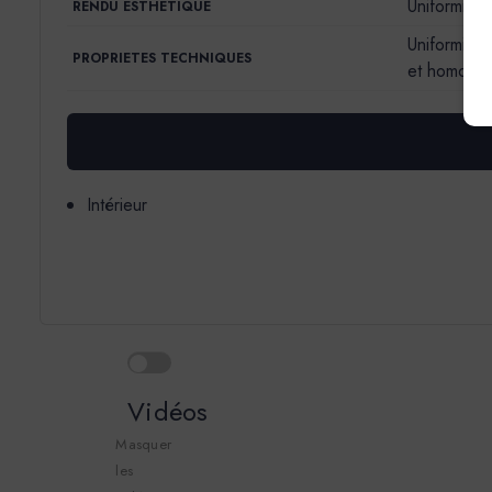
Uniformise 
RENDU ESTHETIQUE
Uniformise 
PROPRIETES TECHNIQUES
et homogène
Intérieur
Vidéos
Masquer
les