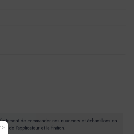
ns fortement de commander nos nuanciers et échantillons en
r >
 de l’applicateur et la finition.