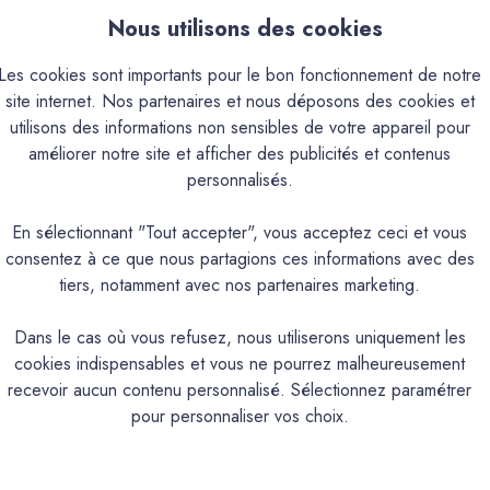
Nous utilisons des cookies
Les cookies sont importants pour le bon fonctionnement de notre
site internet. Nos partenaires et nous déposons des cookies et
utilisons des informations non sensibles de votre appareil pour
que
Couleurs & Échantillons
améliorer notre site et afficher des publicités et contenus
personnalisés.
à base d'eau, à appliquer avant la protection finale de type aqua. 
ensemble de la surface. Sa formule liquide, non toxique et en phas
En sélectionnant "Tout accepter", vous acceptez ceci et vous
 support. Destiné à un usage intérieur, ce glacis améliore l’aspec
consentez à ce que nous partagions ces informations avec des
étape essentielle pour obtenir un rendu final esthétique, régulier 
tiers, notamment avec nos partenaires marketing.
Dans le cas où vous refusez, nous utiliserons uniquement les
PRODUIT
cookies indispensables et vous ne pourrez malheureusement
recevoir aucun contenu personnalisé. Sélectionnez paramétrer
pour personnaliser vos choix.
 béton teinté, avant protection aqua