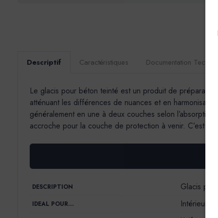
Descriptif
Caractéristiques
Documentation Techni
Le glacis pour béton teinté est un produit de préparation 
atténuant les différences de nuances et en harmonisant l’
généralement en une à deux couches selon l’absorption du
accroche pour la couche de protection à venir. C’est une 
Glacis pour
DESCRIPTION
Intérieur
IDEAL POUR…