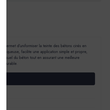
Il permet d’uniformiser la teinte des bétons cirés en
e aqueuse, facilite une application simple et propre,
t visuel du béton tout en assurant une meilleure
et durable.