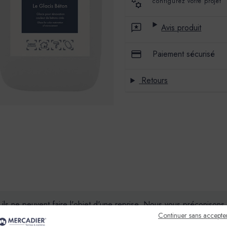
configurez votre projet
Avis produit
Paiement sécurisé
Retours
, ils ne peuvent faire l'objet d'une reprise. Nous vous préconiso
Continuer sans accepte
couleurs peut varier selon les conditions de mise en œuvre, le geste