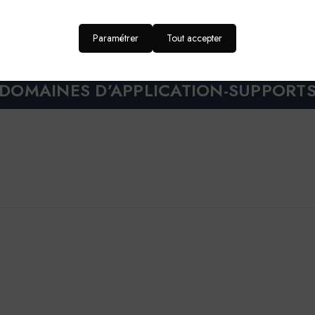
en couleur l'aspect des bétons cirés
la teinte et atténue les variations de couleur. Apporte profondeur 
Paramétrer
Tout accepter
. Rendu visuel naturel, sans traces ni surcharges.
DOMAINES D’APPLICATION-SUPPORT