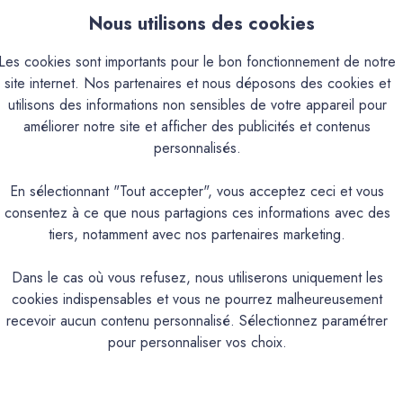
Nous utilisons des cookies
Les cookies sont importants pour le bon fonctionnement de notre
site internet. Nos partenaires et nous déposons des cookies et
utilisons des informations non sensibles de votre appareil pour
que
Couleurs & Échantillons
améliorer notre site et afficher des publicités et contenus
personnalisés.
à base d'eau, à appliquer avant la protection finale de type aqua. 
ensemble de la surface. Sa formule liquide, non toxique et en phas
En sélectionnant "Tout accepter", vous acceptez ceci et vous
 support. Destiné à un usage intérieur, ce glacis améliore l’aspec
consentez à ce que nous partagions ces informations avec des
étape essentielle pour obtenir un rendu final esthétique, régulier 
tiers, notamment avec nos partenaires marketing.
Dans le cas où vous refusez, nous utiliserons uniquement les
PRODUIT
cookies indispensables et vous ne pourrez malheureusement
recevoir aucun contenu personnalisé. Sélectionnez paramétrer
pour personnaliser vos choix.
 béton teinté, avant protection aqua