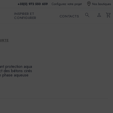
+33(0) 972 550 659
Configurez votre projet
Nos boutiques
INSPIRER ET
search
person
shopping_cart
CONTACTS
CONFIGURER
OURTE
ant protection aqua
ct des bétons cirés
en phase aqueuse