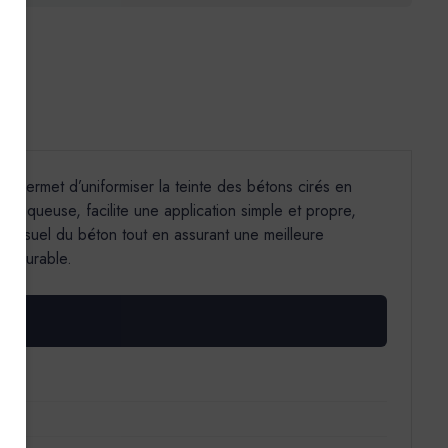
Il permet d’uniformiser la teinte des bétons cirés en
e aqueuse, facilite une application simple et propre,
t visuel du béton tout en assurant une meilleure
et durable.