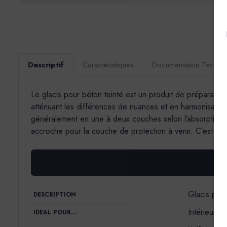
Descriptif
Caractéristiques
Documentation Techni
Le glacis pour béton teinté est un produit de préparation 
atténuant les différences de nuances et en harmonisant l’
généralement en une à deux couches selon l’absorption du
accroche pour la couche de protection à venir. C’est une 
Glacis pour
DESCRIPTION
Intérieur
IDEAL POUR…