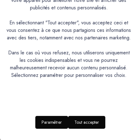
votre appareil pour améliorer notre site et afficher des
Documentation Technique
publicités et contenus personnalisés.
Couleurs & Échantillons
En sélectionnant "Tout accepter", vous acceptez ceci et
vous consentez à ce que nous partagions ces informations
Le glacis pour béton teinté est un produit de préparation à
avec des tiers, notamment avec nos partenaires marketing.
base d'eau, à appliquer avant la protection finale de type
aqua. Il permet d’uniformiser la teinte des bétons cirés en
Dans le cas où vous refusez, nous utiliserons uniquement
atténuant les différences de nuances et en harmonisant
les cookies indispensables et vous ne pourrez
l’ensemble de la surface. Sa formule liquide, non toxique et
malheureusement recevoir aucun contenu personnalisé.
en phase aqueuse, facilite une application simple et propre,
Sélectionnez paramétrer pour personnaliser vos choix.
généralement en une à deux couches selon l’absorption du
support. Destiné à un usage intérieur, ce glacis améliore
l’aspect visuel du béton tout en assurant une meilleure
accroche pour la couche de protection à venir. C’est une
étape essentielle pour obtenir un rendu final esthétique,
régulier et durable.
Paramétrer
Tout accepter
PRODUIT