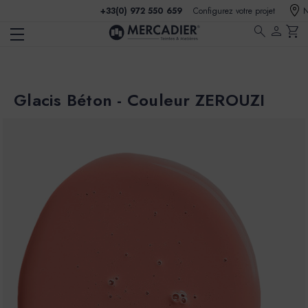
+33(0) 972 550 659
Configurez votre projet
N
search
person
shopping_cart
Glacis Béton - Couleur ZEROUZI