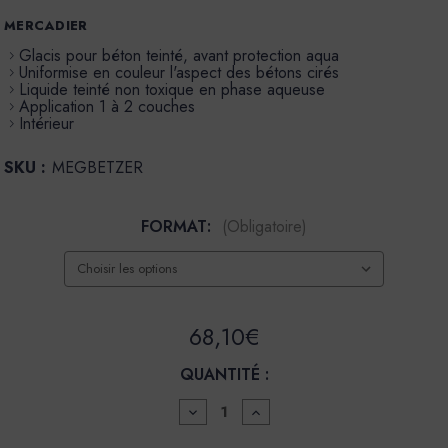
MERCADIER
Glacis pour béton teinté, avant protection aqua
Uniformise en couleur l'aspect des bétons cirés
Liquide teinté non toxique en phase aqueuse
Application 1 à 2 couches
Intérieur
SKU :
MEGBETZER
FORMAT:
(Obligatoire)
68,10€
QUANTITÉ :
DIMINUER
AUGMENTER
LA
LA
QUANTITÉ
QUANTITÉ