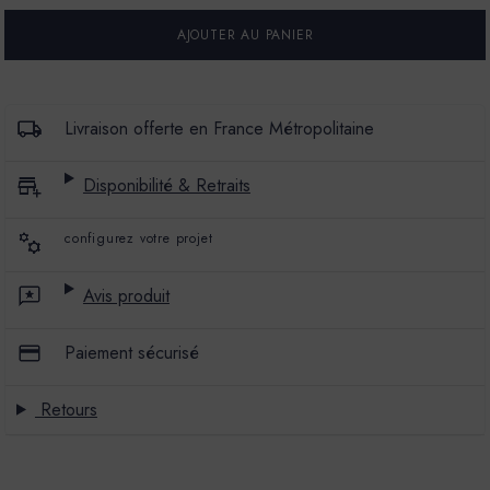
POUR
POUR
GLACIS
GLACIS
BÉTON
BÉTON
-
-
COULEUR
COULEUR
ZEROUZI
ZEROUZI
Livraison offerte en France Métropolitaine
Disponibilité & Retraits
configurez votre projet
Avis produit
Paiement sécurisé
Retours