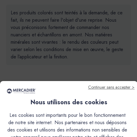
Les produits colorés sont teintés à la demande, de ce
fait, ils ne peuvent faire l'objet d'une reprise. Nous
vous préconisons fortement de commander nos
nuanciers et échantillons en amont. Nos matières
minérales sont vivantes : le rendu des couleurs peut
varier selon les conditions de mise en œuvre, le geste
de l’applicateur et la finition.
Continuer sans accepter >
Nous utilisons des cookies
Descriptif
Les cookies sont importants pour le bon fonctionnement
Caractéristiques
de notre site internet. Nos partenaires et nous déposons
des cookies et utilisons des informations non sensibles de