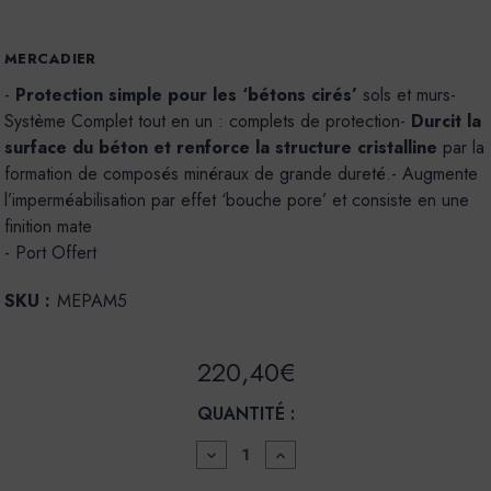
MERCADIER
-
Protection simple pour les ‘bétons cirés’
sols et murs-
Système Complet tout en un : complets de protection-
Durcit la
surface du béton et renforce la structure cristalline
par la
formation de composés minéraux de grande dureté.- Augmente
l’imperméabilisation par effet ‘bouche pore’ et consiste en une
finition mate
- Port Offert
SKU :
MEPAM5
220,40€
QUANTITÉ :
DIMINUER
AUGMENTER
LA
LA
QUANTITÉ
QUANTITÉ