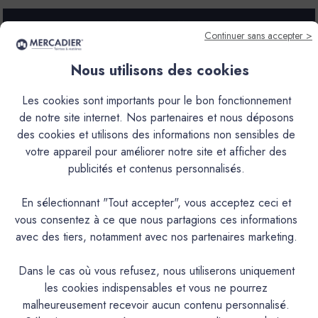
POUR
POUR
PROTECTEUR
PROTECTEUR
AQUA
AQUA
Continuer sans accepter >
MAT
MAT
-
-
Nous utilisons des cookies
MERCADIER
MERCADIER
-
-
Livraison offerte en France Métropolitaine
5
5
Les cookies sont importants pour le bon fonctionnement
LITRES
LITRES
de notre site internet. Nos partenaires et nous déposons
Disponibilité & Retraits
des cookies et utilisons des informations non sensibles de
votre appareil pour améliorer notre site et afficher des
configurez votre projet
publicités et contenus personnalisés.
Avis produit
En sélectionnant "Tout accepter", vous acceptez ceci et
vous consentez à ce que nous partagions ces informations
Paiement sécurisé
avec des tiers, notamment avec nos partenaires marketing.
Retours
Dans le cas où vous refusez, nous utiliserons uniquement
les cookies indispensables et vous ne pourrez
malheureusement recevoir aucun contenu personnalisé.