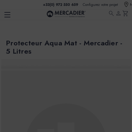
+33(0) 972 550 659
Configurez votre projet
N
search
person
shopping_cart
Protecteur Aqua Mat - Mercadier -
5 Litres