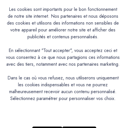
LISS'
LISS'
60
60
Les cookies sont importants pour le bon fonctionnement
CM
CM
de notre site internet. Nos partenaires et nous déposons
Livraison offerte en France Métropolitaine
des cookies et utilisons des informations non sensibles de
votre appareil pour améliorer notre site et afficher des
Disponibilité & Retraits
publicités et contenus personnalisés.
configurez votre projet
En sélectionnant "Tout accepter", vous acceptez ceci et
vous consentez à ce que nous partagions ces informations
Avis produit
avec des tiers, notamment avec nos partenaires marketing.
Paiement sécurisé
Dans le cas où vous refusez, nous utiliserons uniquement
les cookies indispensables et vous ne pourrez
malheureusement recevoir aucun contenu personnalisé.
Retours
Sélectionnez paramétrer pour personnaliser vos choix.