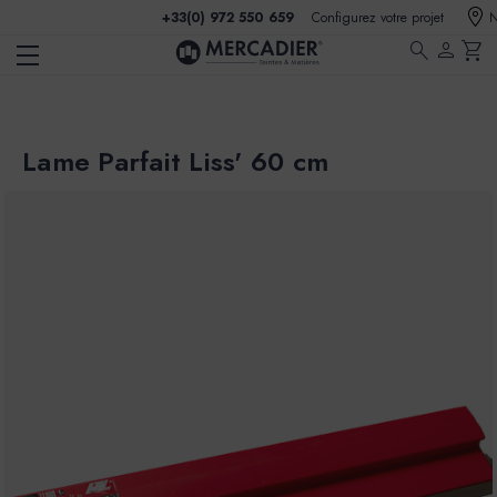
+33(0) 972 550 659
Configurez votre projet
N
search
person
shopping_cart
Lame Parfait Liss' 60 cm