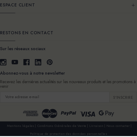
ESPACE CLIENT
RESTONS EN CONTACT
Sur les réseaux sociaux
Abonnez-vous à notre newsletter
Recevez les dernières actualités sur les nouveaux produits et les promotions à
venir
Adresse
e-
mail
Mentions légales
Conditions Générales de Vente
Livraison
Nous contacter
Politique de protection des données personnelles