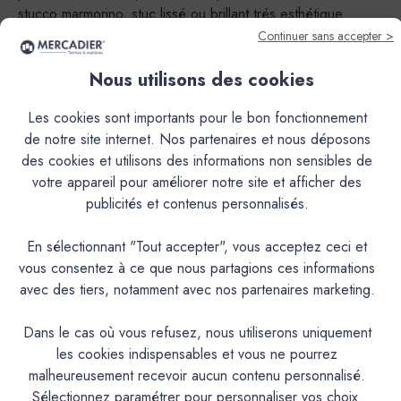
stucco marmorino, stuc lissé ou brillant trés esthétique
caractrisé par les moirages et les transparences des enduits
Continuer sans accepter >
à la chaux grasse d'antan.Sa nature en fait un produit
Nous utilisons des cookies
exceptionnel autant en intérieur qu’en extérieur.Cependant,
le mode de mise à la teinte (Pigments poudre à mélanger
Les cookies sont importants pour le bon fonctionnement
ou Pré-teinté) rend utilisable ou non le produit en extérieur
de notre site internet. Nos partenaires et nous déposons
et peut limiter l’usage de certaines couleurs.En version
des cookies et utilisons des informations non sensibles de
Pigments poudre à mélanger, application déconseillée à
votre appareil pour améliorer notre site et afficher des
l’extérieur pour les teintes suivantes : AGAVE, ALBERTE,
publicités et contenus personnalisés.
AURIGON, BARIGOULE, BIMONT, BISOU, CAFOUCH,
CAP ROUX, CISTE, CRIQUE, DELICE, ECUME, FADA,
En sélectionnant "Tout accepter", vous acceptez ceci et
FIGUIER, GOLF CLAIR, GRAND PIN, JOUBARBE,
vous consentez à ce que nous partagions ces informations
LAURIER, LONGAGNE, MINOT, MIRAMAR, MON
avec des tiers, notamment avec nos partenaires marketing.
ETOILE, OULIVIÉ, PESCADOU, PICNIC, SARTINE,
SORMIOU, TREMPETTE.Teintes qui peuvent être utilisées à
Dans le cas où vous refusez, nous utiliserons uniquement
l’extérieur sauf dans le cas d’une I.T.E. (Isolation Thermique
les cookies indispensables et vous ne pourrez
par l’Extérieur) : BANASTON, CAGNARD, CAGOLE,
malheureusement recevoir aucun contenu personnalisé.
CALABRUN, CAMIN, CANAILLE, CHAVANNE, FRIOUL,
Sélectionnez paramétrer pour personnaliser vos choix.
GIBASSIER, MALLON, MARCEL, PAUL, PANISSE,