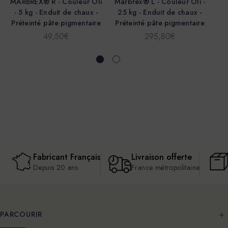
MARBREX® R - Couleur Oli
Marbrex® L - Couleur Oli -
- 5 kg - Enduit de chaux -
25 kg - Enduit de chaux -
D
Préteinté pâte pigmentaire
Préteinté pâte pigmentaire
49,50€
295,80€
Fabricant Français
Livraison offerte
Depuis 20 ans
France métropolitaine
PARCOURIR