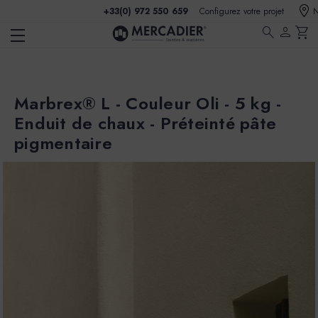
+33(0) 972 550 659
Configurez votre projet
N
search
person
shopping_cart
Marbrex® L - Couleur Oli - 5 kg -
Enduit de chaux - Préteinté pâte
pigmentaire