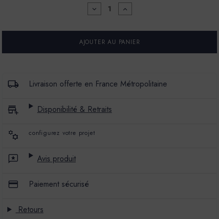
DIMINUER
AUGMENTER
LA
LA
QUANTITÉ
QUANTITÉ
POUR
POUR
MARBREX®
MARBREX®
L
L
-
-
COULEUR
COULEUR
OLI
OLI
-
-
Livraison offerte en France Métropolitaine
5
5
KG
KG
-
-
Disponibilité & Retraits
ENDUIT
ENDUIT
DE
DE
CHAUX
CHAUX
configurez votre projet
-
-
PRÉTEINTÉ
PRÉTEINTÉ
PÂTE
PÂTE
PIGMENTAIRE
PIGMENTAIRE
Avis produit
Paiement sécurisé
Retours