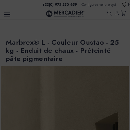
+33(0) 972 550 659
Configurez votre projet
N
search
person
shopping_cart
Marbrex® L - Couleur Oustao - 25
kg - Enduit de chaux - Préteinté
pâte pigmentaire