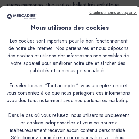
stucco marmorino, stuc lissé ou brillant trés esthétique
caractrisé par les moirages et les transparences des enduits
Continuer sans accepter >
à la chaux grasse d'antan.Sa nature en fait un produit
Nous utilisons des cookies
exceptionnel autant en intérieur qu’en extérieur.Cependant,
le mode de mise à la teinte (Pigments poudre à mélanger
Les cookies sont importants pour le bon fonctionnement
ou Pré-teinté) rend utilisable ou non le produit en extérieur
de notre site internet. Nos partenaires et nous déposons
et peut limiter l’usage de certaines couleurs.En version
des cookies et utilisons des informations non sensibles de
Pigments poudre à mélanger, application déconseillée à
votre appareil pour améliorer notre site et afficher des
l’extérieur pour les teintes suivantes : AGAVE, ALBERTE,
publicités et contenus personnalisés.
AURIGON, BARIGOULE, BIMONT, BISOU, CAFOUCH,
CAP ROUX, CISTE, CRIQUE, DELICE, ECUME, FADA,
En sélectionnant "Tout accepter", vous acceptez ceci et
FIGUIER, GOLF CLAIR, GRAND PIN, JOUBARBE,
vous consentez à ce que nous partagions ces informations
LAURIER, LONGAGNE, MINOT, MIRAMAR, MON
avec des tiers, notamment avec nos partenaires marketing.
ETOILE, OULIVIÉ, PESCADOU, PICNIC, SARTINE,
SORMIOU, TREMPETTE.Teintes qui peuvent être utilisées à
Dans le cas où vous refusez, nous utiliserons uniquement
l’extérieur sauf dans le cas d’une I.T.E. (Isolation Thermique
les cookies indispensables et vous ne pourrez
par l’Extérieur) : BANASTON, CAGNARD, CAGOLE,
malheureusement recevoir aucun contenu personnalisé.
CALABRUN, CAMIN, CANAILLE, CHAVANNE, FRIOUL,
Sélectionnez paramétrer pour personnaliser vos choix.
GIBASSIER, MALLON, MARCEL, PAUL, PANISSE,