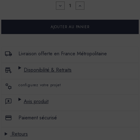
DIMINUER
AUGMENTER
LA
LA
QUANTITÉ
QUANTITÉ
POUR
POUR
MARBREX®
MARBREX®
L
L
-
-
COULEUR
COULEUR
OUSTAO
OUSTAO
-
-
Livraison offerte en France Métropolitaine
25
25
KG
KG
-
-
Disponibilité & Retraits
ENDUIT
ENDUIT
DE
DE
CHAUX
CHAUX
configurez votre projet
-
-
PRÉTEINTÉ
PRÉTEINTÉ
PÂTE
PÂTE
PIGMENTAIRE
PIGMENTAIRE
Avis produit
Paiement sécurisé
Retours