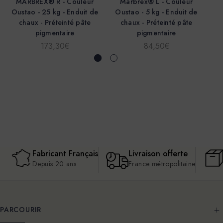
MARBREX® R - Couleur
Marbrex® L - Couleur
Oustao - 25 kg - Enduit de
Oustao - 5 kg - Enduit de
I
chaux - Préteinté pâte
chaux - Préteinté pâte
d
pigmentaire
pigmentaire
173,30€
84,50€
Fabricant Français
Livraison offerte
Depuis 20 ans
France métropolitaine
PARCOURIR