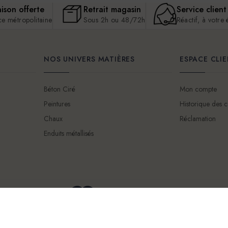
aison offerte
Retrait magasin
Service client
ce métropolitaine
Sous 2h ou 48/72h
Réactif, à votre
NOS UNIVERS MATIÈRES
ESPACE CLI
Béton Ciré
Mon compte
Peintures
Historique des
Chaux
Réclamation
Enduits métallisés
Mentions légales
Conditions Générales d