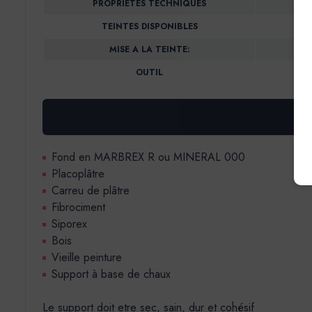
PROPRIETES TECHNIQUES
TEINTES DISPONIBLES
MISE A LA TEINTE:
OUTIL
Fond en MARBREX R ou MINERAL 000
Placoplâtre
Carreu de plâtre
Fibrociment
Siporex
Bois
Vieille peinture
Support à base de chaux
Le support doit etre sec, sain, dur et cohésif