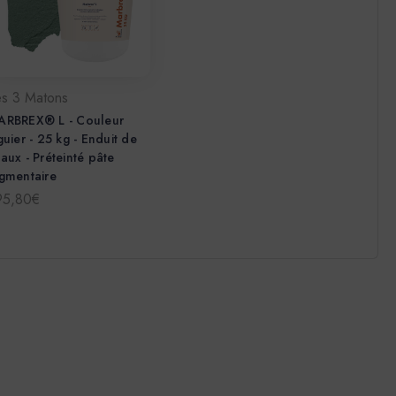
es 3 Matons
ARBREX® L - Couleur
guier - 25 kg - Enduit de
aux - Préteinté pâte
gmentaire
95,80€