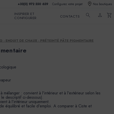
+33(0) 972 550 659
Configurez votre projet
Nos boutiques
INSPIRER ET
search
person
shopping_cart
CONTACTS
CONFIGURER
G - ENDUIT DE CHAUX - PRÉTEINTÉ PÂTE PIGMENTAIRE
gmentaire
écologique
 vapeur
mélanger : convient à l'intérieur et à l'extérieur selon les
 le descriptif ci-dessous).
ient à l'intérieur uniquement.
de équilibré et facile d'emploi. A comparer à Ciste et