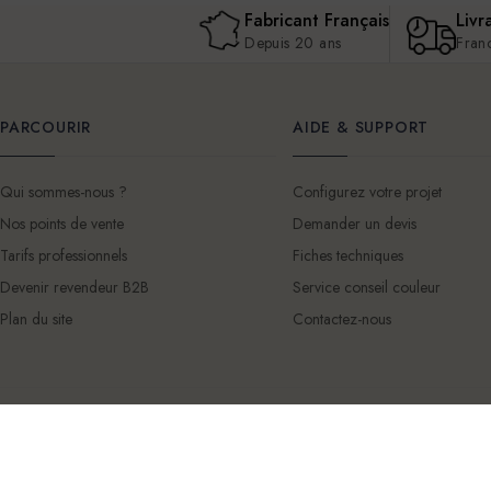
Fabricant Français
Livr
Depuis 20 ans
Fran
PARCOURIR
AIDE & SUPPORT
Qui sommes-nous ?
Configurez votre projet
Nos points de vente
Demander un devis
Tarifs professionnels
Fiches techniques
Devenir revendeur B2B
Service conseil couleur
Plan du site
Contactez-nous
© 2026 Mercadier