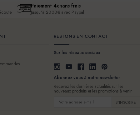
Paiement 4x sans frais
 écoute
Jusqu'à 2000€ avec Paypal
ENT
RESTONS EN CONTACT
Sur les réseaux sociaux
 commandes
Abonnez-vous à notre newsletter
Recevez les dernières actualités sur les
nouveaux produits et les promotions à venir
Adresse
e-
mail
e Vente
Livraison
Nous contacter
Politique de protection des données personnelles