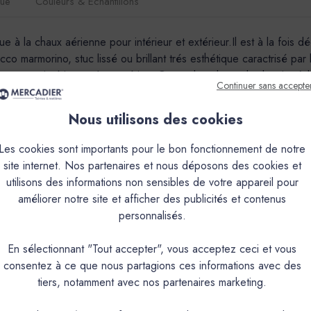
que
Couleurs & Échantillons
ue à la chaux aérienne pour intérieur et extérieur.Il est à la fois d
ucco marmorino, stuc lissé ou brillant trés esthétique caractrisé pa
 autant en intérieur qu’en extérieur.Cependant, le mode de mise à 
Continuer sans accepte
l’usage de certaines couleurs.En version Pigments poudre à mélanger,
E, BIMONT, BISOU, CAFOUCH, CAP ROUX, CISTE, CRIQUE, DE
Nous utilisons des cookies
AR, MON ETOILE, OULIVIÉ, PESCADOU, PICNIC, SARTINE, S
E. (Isolation Thermique par l’Extérieur) : BANASTON, CAGNAR
Les cookies sont importants pour le bon fonctionnement de notre
SE, PISTOU, RAVI, ROUSTIDO, SAINTE-BAUME, SARRIETTE, 
site internet. Nos partenaires et nous déposons des cookies et
utilisons des informations non sensibles de votre appareil pour
PRODUIT
améliorer notre site et afficher des publicités et contenus
personnalisés.
Enduit de finition naturel et éc
En sélectionnant "Tout accepter", vous acceptez ceci et vous
consentez à ce que nous partagions ces informations avec des
Intérieur
tiers, notamment avec nos partenaires marketing.
Stucco Marmorino