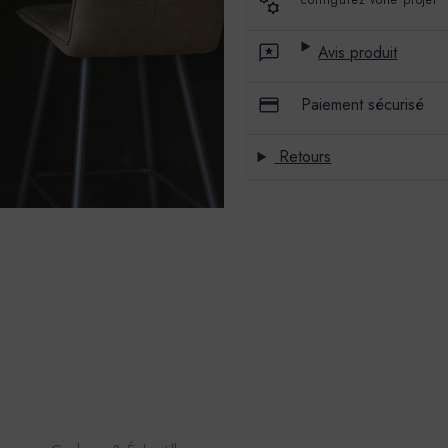
configurez votre projet
PRÉTEINTÉ
PRÉTEINTÉ
PÂTE
PÂTE
PIGMENTAIRE
PIGMENTAIRE
Avis produit
Paiement sécurisé
Retours