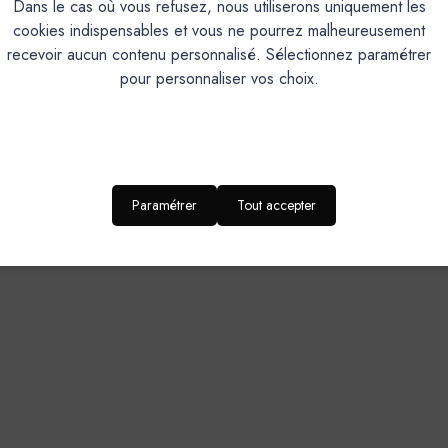
Dans le cas où vous refusez, nous utiliserons uniquement les
Perméabilité à la vapeur d'eau, très bonne tenue aux U.V,naturellement bacté
cookies indispensables et vous ne pourrez malheureusement
85
recevoir aucun contenu personnalisé. Sélectionnez paramétrer
Mélange à faire sur chantie
pour personnaliser vos choix.
Platoir, couteau, taloche ép
DOMAINES D’APPLICATION-SUPPORT
Paramétrer
Tout accepter