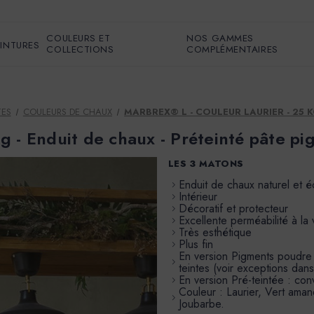
COULEURS ET
NOS GAMMES
EINTURES
COLLECTIONS
COMPLÉMENTAIRES
TES
COULEURS DE CHAUX
MARBREX® L - COULEUR LAURIER - 25 K
 - Enduit de chaux - Préteinté pâte pi
LES 3 MATONS
Enduit de chaux naturel et 
Intérieur
Décoratif et protecteur
Excellente perméabilité à la
Très esthétique
Plus fin
En version Pigments poudre à 
teintes (voir exceptions dans
En version Pré-teintée : conv
Couleur : Laurier, Vert aman
Joubarbe.