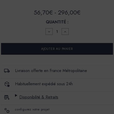
56,70€ - 296,00€
QUANTITÉ :
DIMINUER
AUGMENTER
LA
LA
QUANTITÉ
QUANTITÉ
POUR
POUR
PEINTURE
PEINTURE
-
-
LA
LA
PREMIUM
PREMIUM
-
-
MAT
MAT
Livraison offerte en France Métropolitaine
VELOURS
VELOURS
-
-
COULEUR
COULEUR
Habituellement expédié sous 24h
MALOSSOL
MALOSSOL
Disponibilité & Retraits
configurez votre projet