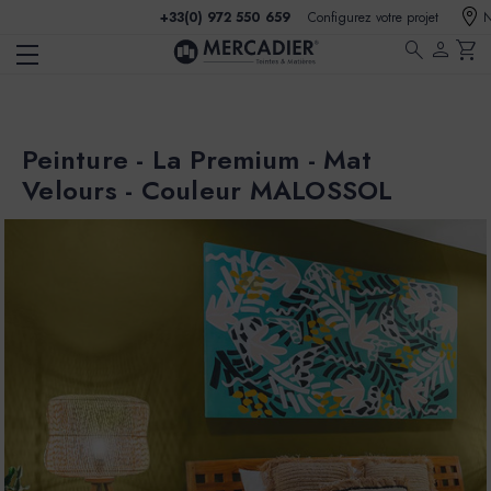
+33(0) 972 550 659
Configurez votre projet
N
search
person
shopping_cart
Peinture - La Premium - Mat
Velours - Couleur MALOSSOL