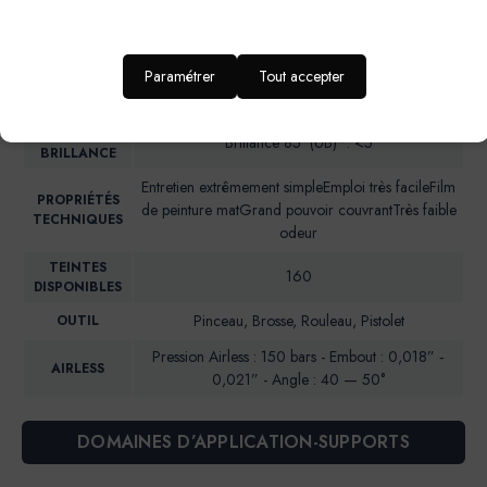
Intérieur : Mur cuisine, salle de bain,chambre
IDEAL POUR…
d’enfant, entrée et couloir
Paramétrer
Tout accepter
RENDU
Aspect mat soyeux
ESTHETIQUE
NIVEAU DE
Brillance 85° (UB)*: <5
BRILLANCE
Entretien extrêmement simpleEmploi très facileFilm
PROPRIÉTÉS
de peinture matGrand pouvoir couvrantTrès faible
TECHNIQUES
odeur
TEINTES
160
DISPONIBLES
Pinceau, Brosse, Rouleau, Pistolet
OUTIL
Pression Airless : 150 bars - Embout : 0,018” ‐
AIRLESS
0,021” - Angle : 40 — 50°
DOMAINES D’APPLICATION-SUPPORTS