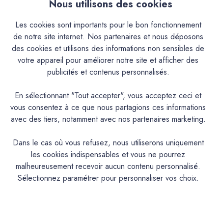
Nous utilisons des cookies
Descriptif
Les cookies sont importants pour le bon fonctionnement
de notre site internet. Nos partenaires et nous déposons
Caractéristiques
des cookies et utilisons des informations non sensibles de
votre appareil pour améliorer notre site et afficher des
publicités et contenus personnalisés.
Documentation Technique
En sélectionnant "Tout accepter", vous acceptez ceci et
Couleurs & Échantillons
vous consentez à ce que nous partagions ces informations
avec des tiers, notamment avec nos partenaires marketing.
La Premium est une peinture acrylique très lavable mate en
phase aqueuse pour murs cuisine, hall d’entrée et salle de
Dans le cas où vous refusez, nous utiliserons uniquement
bains aux propriétés d'entretien remarquables. Convient
les cookies indispensables et vous ne pourrez
également aux espaces humides
malheureusement recevoir aucun contenu personnalisé.
Sélectionnez paramétrer pour personnaliser vos choix.
PRODUIT
Peinture acrylique mate lavable
DESCRIPTION