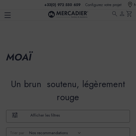
+33(0) 972 550 659
Configurez votre projet
N
search
person
shopping_cart
MOAÏ
Un brun soutenu, légèrement
rouge
Afficher les filtres
Trier par :