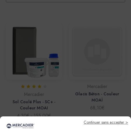
Mercadier
Mercadier
Glacis Béton - Couleur
MOAÏ
Sol Coulé Plus - SC+ -
68,10€
Couleur MOAI
4,30€ - 155,00€
Continuer sans accepter >