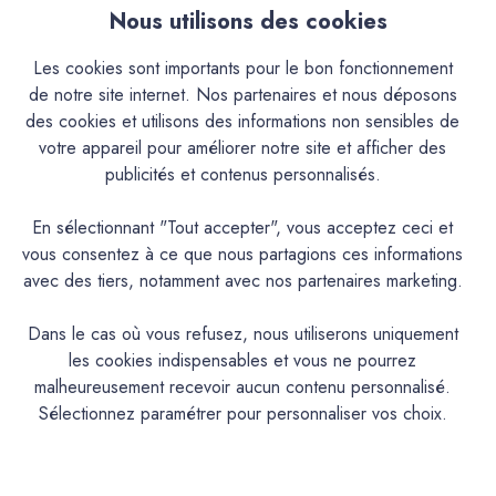
Nous utilisons des cookies
Les cookies sont importants pour le bon fonctionnement
de notre site internet. Nos partenaires et nous déposons
des cookies et utilisons des informations non sensibles de
votre appareil pour améliorer notre site et afficher des
publicités et contenus personnalisés.
En sélectionnant "Tout accepter", vous acceptez ceci et
Mercadier
vous consentez à ce que nous partagions ces informations
Mercadier
Béton Ciré - Sol Coulé SC+ -
avec des tiers, notamment avec nos partenaires marketing.
Moaï - Dose Essai
Mercadier - Solix-SC+ 20Kg -
34,60€
Moaï
Dans le cas où vous refusez, nous utiliserons uniquement
159,70€
les cookies indispensables et vous ne pourrez
malheureusement recevoir aucun contenu personnalisé.
Sélectionnez paramétrer pour personnaliser vos choix.