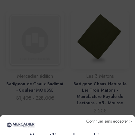
Mercadier édition
Les 3 Matons
Badigeon de Chaux Badimat
Badigeon Chaux Naturelle
- Couleur MOUSSE
Les Trois Matons -
Manufacture Royale de
81,40€ - 228,00€
Lectoure - A5 - Mousse
2,20€
Continuer sans accepter >