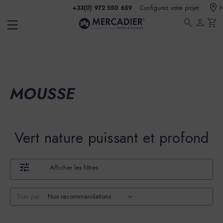
+33(0) 972 550 659
Configurez votre projet
N
search
person
shopping_cart
MOUSSE
Vert nature puissant et profond
Afficher les filtres
Trier par :