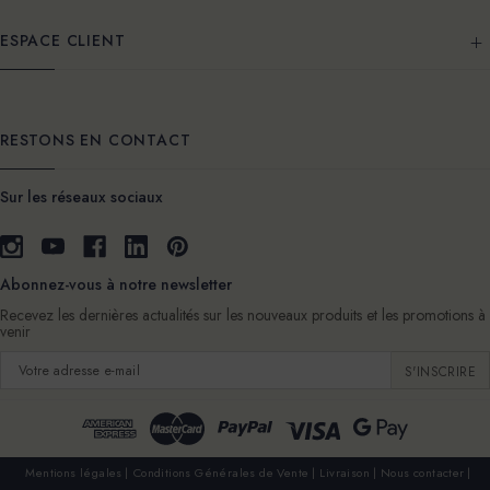
ESPACE CLIENT
RESTONS EN CONTACT
Sur les réseaux sociaux
Abonnez-vous à notre newsletter
Recevez les dernières actualités sur les nouveaux produits et les promotions à
venir
Adresse
e-
mail
Mentions légales
Conditions Générales de Vente
Livraison
Nous contacter