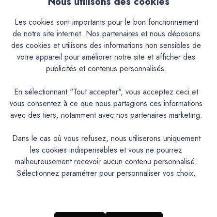
Nous utilisons des cookies
Les cookies sont importants pour le bon fonctionnement
de notre site internet. Nos partenaires et nous déposons
des cookies et utilisons des informations non sensibles de
votre appareil pour améliorer notre site et afficher des
publicités et contenus personnalisés.
En sélectionnant "Tout accepter", vous acceptez ceci et
Mercadier édition
Mercadier édition
vous consentez à ce que nous partagions ces informations
Badimat® - Couleur Mousse
Badimat® - Couleur Mousse
avec des tiers, notamment avec nos partenaires marketing.
- 5 Kg - Badigeon de chaux -
- 20 Kg - Badigeon de chaux
Préteinté pâte pigmentaire
- Préteinté pâte pigmentaire
Dans le cas où vous refusez, nous utiliserons uniquement
81,40€
228,00€
les cookies indispensables et vous ne pourrez
malheureusement recevoir aucun contenu personnalisé.
Sélectionnez paramétrer pour personnaliser vos choix.