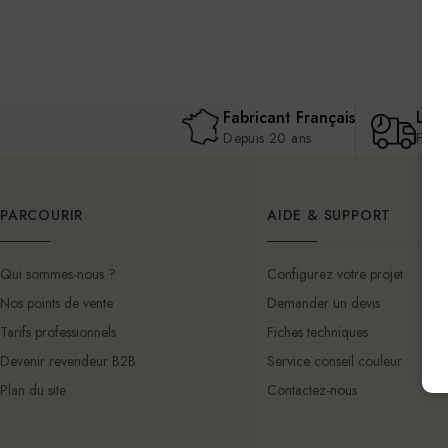
Fabricant Français
Livr
Depuis 20 ans
Fran
PARCOURIR
AIDE & SUPPORT
Qui sommes-nous ?
Configurez votre projet
Nos points de vente
Demander un devis
Tarifs professionnels
Fiches techniques
Devenir revendeur B2B
Service conseil couleur
Plan du site
Contactez-nous