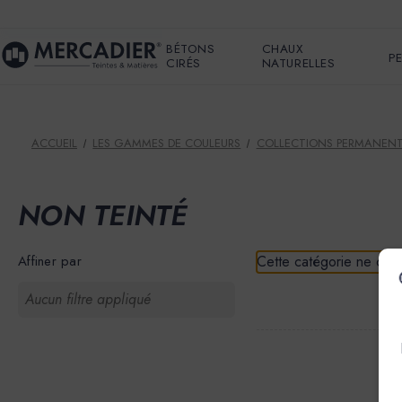
BÉTONS
CHAUX
P
CIRÉS
NATURELLES
ACCUEIL
LES GAMMES DE COULEURS
COLLECTIONS PERMANEN
NON TEINTÉ
Affiner par
Cette catégorie ne cont
Aucun filtre appliqué