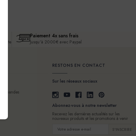
Paiement 4x sans frais
 écoute
Jusqu'à 2000€ avec Paypal
ENT
RESTONS EN CONTACT
Sur les réseaux sociaux
 commandes
Abonnez-vous à notre newsletter
Recevez les dernières actualités sur les
nouveaux produits et les promotions à venir
Adresse
e-