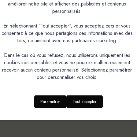
améliorer notre site et afficher des publicités et contenus
personnalisés.
En sélectionnant "Tout accepter", vous acceptez ceci et vous
consentez à ce que nous partagions ces informations avec des
aison offerte
Retrait magasin
Service client
tiers, notamment avec nos partenaires marketing.
ce métropolitaine
Sous 2h ou 48/72h
Réactif, à votre
Dans le cas où vous refusez, nous utiliserons uniquement les
cookies indispensables et vous ne pourrez malheureusement
NOS UNIVERS MATIÈRES
ESPACE CLI
recevoir aucun contenu personnalisé. Sélectionnez paramétrer
pour personnaliser vos choix.
Béton Ciré
Mon compte
Peintures
Historique des
Paramétrer
Tout accepter
Chaux
Réclamation
Enduits métallisés