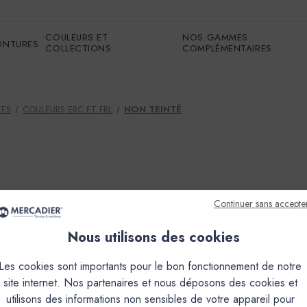
COULEURS ET
NOS GAMMES
EINTURES
COLLECTIONS
COMPLÉMENTAIRES
TES
COULEURS EBC ET FBL
NON TEINTÉ
ient aucun produit.
Continuer sans accepte
Nous utilisons des cookies
Les cookies sont importants pour le bon fonctionnement de notre
site internet. Nos partenaires et nous déposons des cookies et
utilisons des informations non sensibles de votre appareil pour