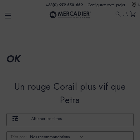
+33(0) 972 550 659
Configurez votre projet
N
search
person
shopping_cart
OK
Un rouge Corail plus vif que
Petra
Afficher les filtres
Trier par :