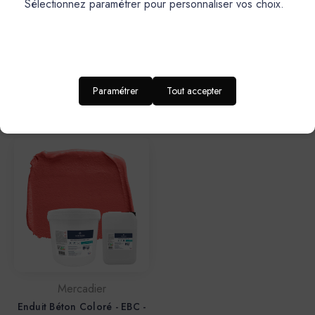
Sélectionnez paramétrer pour personnaliser vos choix.
Mercadier
Mercadier
Enduit Béton Coloré - EBC -
Enduit Béton Coloré - EBC -
Couleur OK - 13,4kg
Couleur OK - 29,5kg
(Poudre + Liant)
(Poudre en SAC + Liant)
Paramétrer
Tout accepter
276,20€
488,30€
Mercadier
Enduit Béton Coloré - EBC -