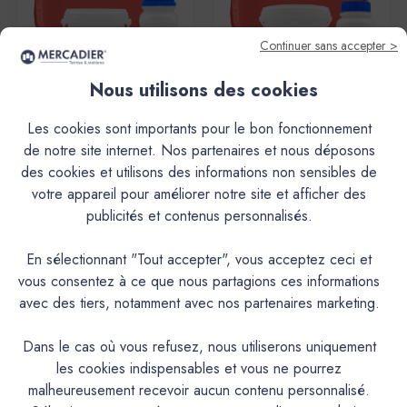
Continuer sans accepter >
Nous utilisons des cookies
Mercadier
Mercadier
Les cookies sont importants pour le bon fonctionnement
Enduit Béton Coloré - EBC -
Enduit Béton Coloré - EBC -
de notre site internet. Nos partenaires et nous déposons
Couleur OK - Dose Essai
Couleur OK - 5,3kg Le shoT
(Poudre + Liant)
des cookies et utilisons des informations non sensibles de
34,60€
142,20€
votre appareil pour améliorer notre site et afficher des
publicités et contenus personnalisés.
En sélectionnant "Tout accepter", vous acceptez ceci et
vous consentez à ce que nous partagions ces informations
avec des tiers, notamment avec nos partenaires marketing.
Dans le cas où vous refusez, nous utiliserons uniquement
les cookies indispensables et vous ne pourrez
malheureusement recevoir aucun contenu personnalisé.