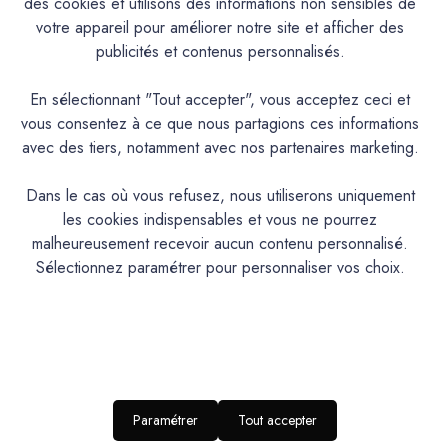
des cookies et utilisons des informations non sensibles de
Caractéristiques
votre appareil pour améliorer notre site et afficher des
publicités et contenus personnalisés.
Documentation Technique
En sélectionnant "Tout accepter", vous acceptez ceci et
vous consentez à ce que nous partagions ces informations
Couleurs & Échantillons
avec des tiers, notamment avec nos partenaires marketing.
L'Extra est une laque polyuréthane en phase aqueuse,
velours, satinée, lessivable et résistante à la plupart des
Dans le cas où vous refusez, nous utiliserons uniquement
rayures. Microporeuse, très couvrante et résistante. Tendu
les cookies indispensables et vous ne pourrez
exceptionnel, forte lavabilité
malheureusement recevoir aucun contenu personnalisé.
Sélectionnez paramétrer pour personnaliser vos choix.
PRODUIT
Laque polyuréthane à l’eau microporeuse
DESCRIPTION
Intérieur/Extérieur.Murs cuisine, salles de bains,
IDEAL POUR…
huisseries et mobilier
Paramétrer
Tout accepter
RENDU