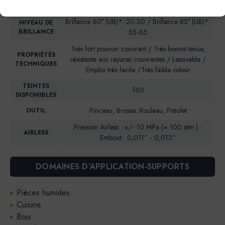
Aspect satiné velours
ESTHETIQUE
Brillance 60° (UB)*: 20-30 / Brillance 85° (UB)*:
NIVEAU DE
BRILLANCE
55-65
Très fort pouvoir couvrant / Très bonne tenue,
PROPRIÉTÉS
résistante aux rayures couvrantes / Lessivable /
TECHNIQUES
Emploi très facile /Très faible odeur
TEINTES
160
DISPONIBLES
Pinceau, Brosse, Rouleau, Pistolet
OUTIL
Pression Airless : +/‐ 10 MPa (= 100 atm.) -
AIRLESS
Embout : 0,011” ‐ 0,013”
DOMAINES D’APPLICATION-SUPPORTS
Pièces humides
Cuisine
Bois