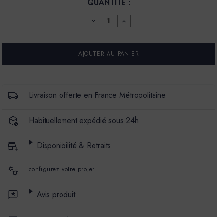
QUANTITÉ :
DIMINUER
AUGMENTER
LA
LA
QUANTITÉ
QUANTITÉ
POUR
POUR
PEINTURE
PEINTURE
L'EXTRA
L'EXTRA
-
-
SATIN
SATIN
-
-
COULEUR
COULEUR
Livraison offerte en France Métropolitaine
CRIQUE
CRIQUE
Habituellement expédié sous 24h
Disponibilité & Retraits
configurez votre projet
Avis produit