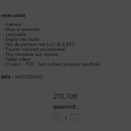
MERCADIER
Intérieur
Murs et boiseries
Lessivable
Emploi très facile
Film de peinture mat (<2 UB à 85°)
Pouvoir couvrant exceptionnel
Plus résistante aux rayures
Faible odeur
Couleur : POT, Vert vivifiant, presque mentholé.
SKU :
MEPCER5PO
210,10€
QUANTITÉ :
DIMINUER
AUGMENTER
LA
LA
QUANTITÉ
QUANTITÉ