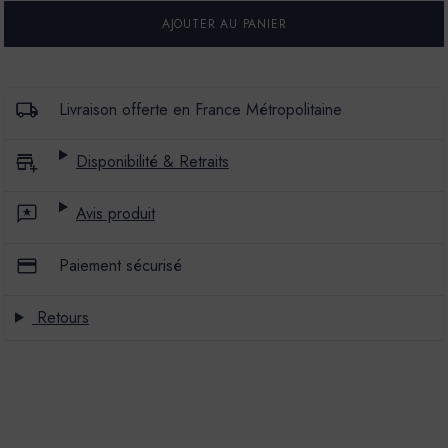
POUR
POUR
PEINTURE
PEINTURE
LA
LA
CÉRAMAT
CÉRAMAT
-
-
MAT
MAT
PROFOND
PROFOND
Livraison offerte en France Métropolitaine
-
-
COULEUR
COULEUR
POT
POT
Disponibilité & Retraits
-
-
5L
5L
Avis produit
Paiement sécurisé
Retours