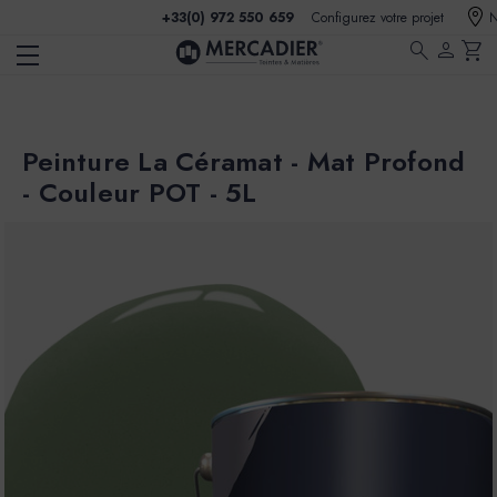
+33(0) 972 550 659
Configurez votre projet
N
search
person
shopping_cart
Peinture La Céramat - Mat Profond
- Couleur POT - 5L