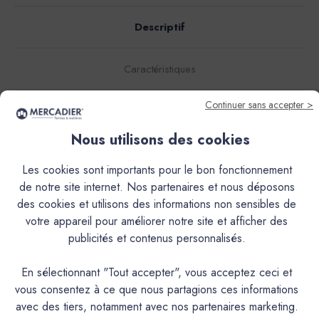
Descriptif
Caractéristiques
Continuer sans accepter >
Documentation Technique
Nous utilisons des cookies
Couleurs & Échantillons
Les cookies sont importants pour le bon fonctionnement
La Céramat est une peinture en phase aqueuse, d’aspect
de notre site internet. Nos partenaires et nous déposons
mat, à base de résines acryliques pures et de charges de
des cookies et utilisons des informations non sensibles de
céramique pour une résistance accrue au lustrage, utilisable
votre appareil pour améliorer notre site et afficher des
en peinture de protection et de décoration en intérieur.
publicités et contenus personnalisés.
En sélectionnant "Tout accepter", vous acceptez ceci et
PRODUIT
vous consentez à ce que nous partagions ces informations
avec des tiers, notamment avec nos partenaires marketing.
Peinture acrylique mate lavable
DESCRIPTION