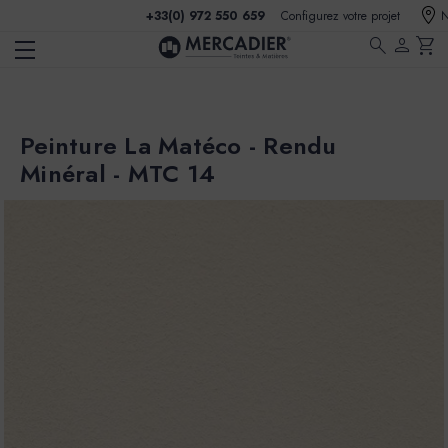
+33(0) 972 550 659
Configurez votre projet
N
search
person
shopping_cart
Peinture La Matéco - Rendu
Minéral - MTC 14