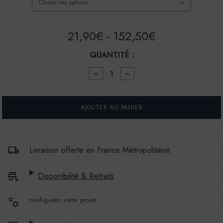
21,90€ - 152,50€
QUANTITÉ :
DIMINUER
AUGMENTER
LA
LA
QUANTITÉ
QUANTITÉ
POUR
POUR
PEINTURE
PEINTURE
LA
LA
MATÉCO
MATÉCO
-
-
RENDU
RENDU
MINÉRAL
MINÉRAL
Livraison offerte en France Métropolitaine
-
-
MTC
MTC
14
14
Disponibilité & Retraits
configurez votre projet