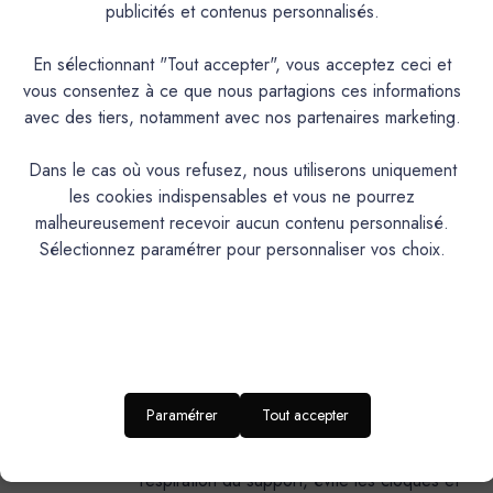
publicités et contenus personnalisés.
aqueuse à faible COV pour intérieur. Décore, rénove,
protège avec élégance vos murs et plafonds, tout en
En sélectionnant "Tout accepter", vous acceptez ceci et
conservant la structure initiale du support et en le laissant
vous consentez à ce que nous partagions ces informations
respirer.
avec des tiers, notamment avec nos partenaires marketing.
PRODUIT
Dans le cas où vous refusez, nous utiliserons uniquement
les cookies indispensables et vous ne pourrez
Peinture de décoration d’aspect mat
malheureusement recevoir aucun contenu personnalisé.
DESCRIPTION
minéral
Sélectionnez paramétrer pour personnaliser vos choix.
Intérieur,Plafonds et murs
IDEAL POUR…
RENDU
Aspect minéral mat et profond non tendu
ESTHETIQUE
Très bon pouvoir couvrant et opacifiant /
Riche en charges minérales: carbonate de
Paramétrer
Tout accepter
calcium et oxyde de titane / Haute
PROPRIÉTÉS
perméabilité à la vapeur /Ne bloque pas la
TECHNIQUES
respiration du support, évite les cloques et