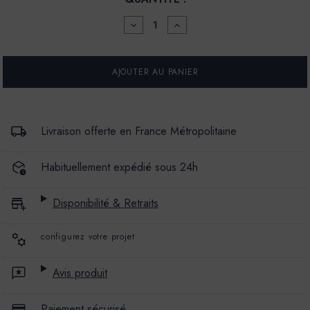
DIMINUER
AUGMENTER
LA
LA
QUANTITÉ
QUANTITÉ
POUR
POUR
PEINTURE
PEINTURE
-
-
LA
LA
PREMIUM
PREMIUM
-
-
MAT
MAT
Livraison offerte en France Métropolitaine
VELOURS
VELOURS
-
-
COULEUR
COULEUR
Habituellement expédié sous 24h
ÉCUME
ÉCUME
Disponibilité & Retraits
configurez votre projet
Avis produit
Paiement sécurisé