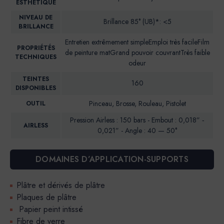
ESTHETIQUE
NIVEAU DE
Brillance 85° (UB)*: <5
BRILLANCE
Entretien extrêmement simpleEmploi très facileFilm
PROPRIÉTÉS
de peinture matGrand pouvoir couvrantTrès faible
TECHNIQUES
odeur
TEINTES
160
DISPONIBLES
Pinceau, Brosse, Rouleau, Pistolet
OUTIL
Pression Airless : 150 bars - Embout : 0,018” ‐
AIRLESS
0,021” - Angle : 40 — 50°
DOMAINES D’APPLICATION-SUPPORTS
Plâtre et dérivés de plâtre
Plaques de plâtre
Papier peint intissé
Fibre de verre