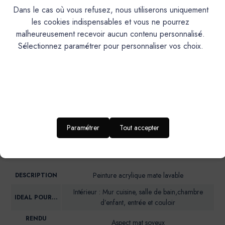
Caractéristiques
Dans le cas où vous refusez, nous utiliserons uniquement
les cookies indispensables et vous ne pourrez
Documentation Technique
malheureusement recevoir aucun contenu personnalisé.
Sélectionnez paramétrer pour personnaliser vos choix.
Couleurs & Échantillons
La Premium est une peinture acrylique très lavable mate en
phase aqueuse pour murs cuisine, hall d’entrée et salle de
bains aux propriétés d'entretien remarquables. Convient
également aux espaces humides
Paramétrer
Tout accepter
PRODUIT
Peinture acrylique mate lavable
DESCRIPTION
Intérieur : Mur cuisine, salle de bain,chambre
IDEAL POUR…
d’enfant, entrée et couloir
RENDU
Aspect mat soyeux