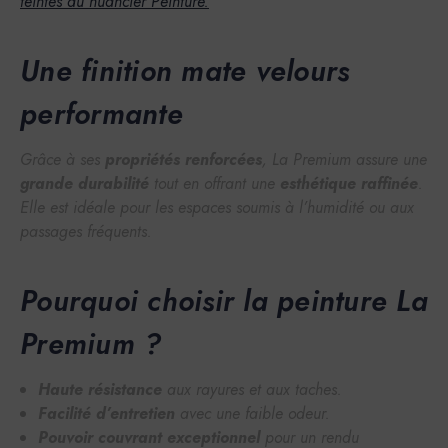
teintes du nuancier Peinture.
Une finition mate velours
performante
Grâce à ses
propriétés renforcées
, La Premium assure une
grande durabilité
tout en offrant une
esthétique raffinée
.
Elle est idéale pour les espaces soumis à l’humidité ou aux
passages fréquents.
Pourquoi choisir la peinture La
Premium ?
Haute résistance
aux rayures et aux taches.
Facilité d’entretien
avec une faible odeur.
Pouvoir couvrant exceptionnel
pour un rendu