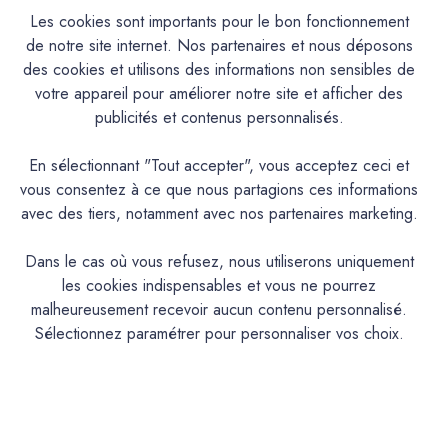
Les cookies sont importants pour le bon fonctionnement
de notre site internet. Nos partenaires et nous déposons
des cookies et utilisons des informations non sensibles de
Mercadier
Mercadier
votre appareil pour améliorer notre site et afficher des
Peinture - La Premium - Mat
Peinture - La Premium - Mat
publicités et contenus personnalisés.
Velours - Couleur TONKA
Velours - Couleur TONKA
01
02
En sélectionnant "Tout accepter", vous acceptez ceci et
56,70€ - 296,00€
56,70€ - 296,00€
vous consentez à ce que nous partagions ces informations
avec des tiers, notamment avec nos partenaires marketing.
Dans le cas où vous refusez, nous utiliserons uniquement
les cookies indispensables et vous ne pourrez
malheureusement recevoir aucun contenu personnalisé.
Sélectionnez paramétrer pour personnaliser vos choix.