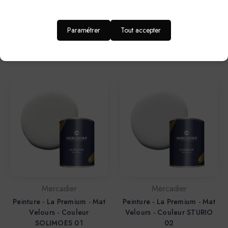
Mercadier
Mercadier
Peinture - La Premium - Mat
Peinture - La Premium - Mat
Velours - Couleur BRUTUS
Velours - Couleur STURIO
Paramétrer
Tout accepter
01
01
56,70€ - 296,00€
56,70€ - 296,00€
Mercadier
Mercadier
Peinture - La Premium - Mat
Peinture - La Premium - Mat
Velours - Couleur
Velours - Couleur STURIO
SOLIMOES 01
02