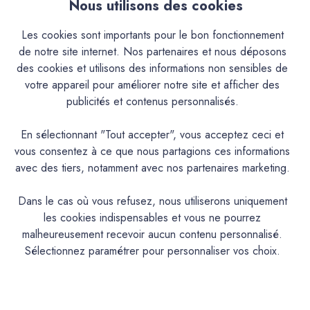
Nous utilisons des cookies
Descriptif
Les cookies sont importants pour le bon fonctionnement
de notre site internet. Nos partenaires et nous déposons
Caractéristiques
des cookies et utilisons des informations non sensibles de
votre appareil pour améliorer notre site et afficher des
publicités et contenus personnalisés.
Documentation Technique
En sélectionnant "Tout accepter", vous acceptez ceci et
Couleurs & Échantillons
vous consentez à ce que nous partagions ces informations
avec des tiers, notamment avec nos partenaires marketing.
La Premium est une peinture acrylique très lavable mate en
phase aqueuse pour murs cuisine, hall d’entrée et salle de
Dans le cas où vous refusez, nous utiliserons uniquement
bains aux propriétés d'entretien remarquables. Convient
les cookies indispensables et vous ne pourrez
également aux espaces humides
malheureusement recevoir aucun contenu personnalisé.
Sélectionnez paramétrer pour personnaliser vos choix.
PRODUIT
Peinture acrylique mate lavable
DESCRIPTION