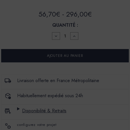
56,70€ - 296,00€
QUANTITÉ :
DIMINUER
AUGMENTER
LA
LA
QUANTITÉ
QUANTITÉ
POUR
POUR
PEINTURE
PEINTURE
-
-
LA
LA
PREMIUM
PREMIUM
-
-
MAT
MAT
Livraison offerte en France Métropolitaine
VELOURS
VELOURS
-
-
COULEUR
COULEUR
Habituellement expédié sous 24h
BELPHEGOR
BELPHEGOR
Disponibilité & Retraits
configurez votre projet