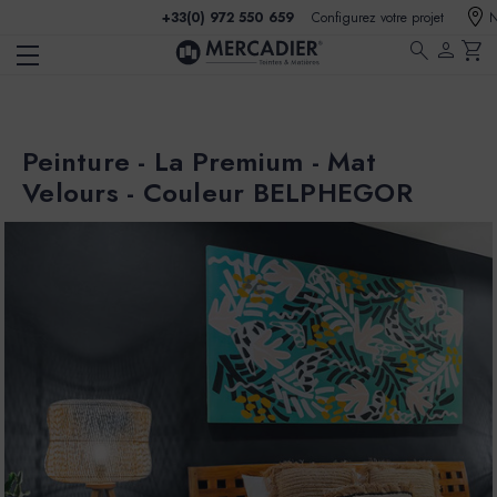
+33(0) 972 550 659
Configurez votre projet
N
search
person
shopping_cart
Peinture - La Premium - Mat
Velours - Couleur BELPHEGOR