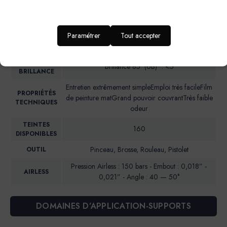
Intérieur : Mur cuisine, salle de bain,chambre
IDEAL POUR…
d’enfant, entrée et couloir
Paramétrer
Tout accepter
RENDU
Aspect mat soyeux
ESTHETIQUE
NIVEAU DE
Brillance 85° (UB)*: <5
BRILLANCE
Entretien extrêmement simpleEmploi très facileFilm
PROPRIÉTÉS
de peinture matGrand pouvoir couvrantTrès faible
TECHNIQUES
odeur
TEINTES
160
DISPONIBLES
Pinceau, Brosse, Rouleau, Pistolet
OUTIL
Pression Airless : 150 bars - Embout : 0,018” ‐
AIRLESS
0,021” - Angle : 40 — 50°
DOMAINES D’APPLICATION-SUPPORTS