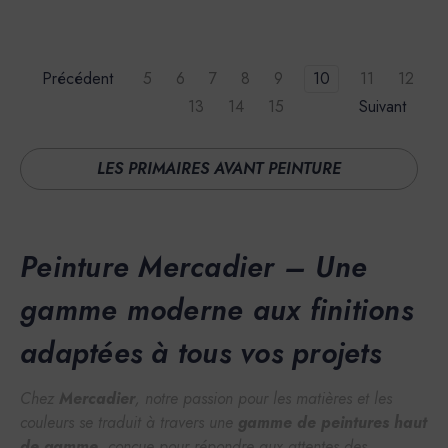
Précédent
5
6
7
8
9
10
11
12
13
14
15
Suivant
LES PRIMAIRES AVANT PEINTURE
Peinture Mercadier – Une
gamme moderne aux finitions
adaptées à tous vos projets
Chez
Mercadier
, notre passion pour les matières et les
couleurs se traduit à travers une
gamme de peintures haut
de gamme
, conçue pour répondre aux attentes des