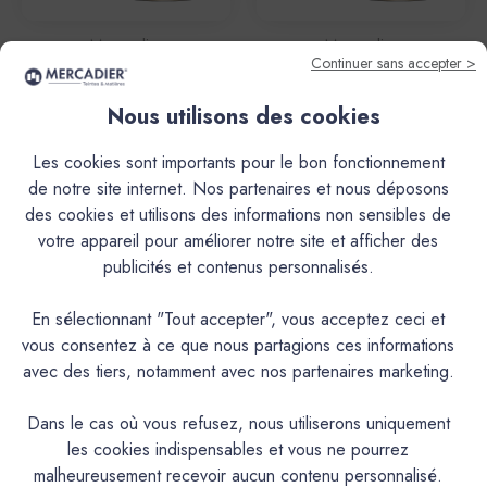
Mercadier
Mercadier
Continuer sans accepter >
Peinture - La Céramat - Mat
Peinture - La Céramat - Mat
Profond - Couleur GRAND
Profond - Couleur FIGUIER
Nous utilisons des cookies
PIN
62,40€ - 326,00€
62,40€ - 326,00€
Les cookies sont importants pour le bon fonctionnement
de notre site internet. Nos partenaires et nous déposons
des cookies et utilisons des informations non sensibles de
votre appareil pour améliorer notre site et afficher des
publicités et contenus personnalisés.
En sélectionnant "Tout accepter", vous acceptez ceci et
vous consentez à ce que nous partagions ces informations
avec des tiers, notamment avec nos partenaires marketing.
Dans le cas où vous refusez, nous utiliserons uniquement
Mercadier
Mercadier
les cookies indispensables et vous ne pourrez
malheureusement recevoir aucun contenu personnalisé.
Peinture - La Céramat - Mat
Peinture - La Céramat - Mat