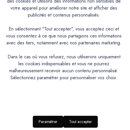
des cookies et utilisons des informations non sensibles de
votre appareil pour améliorer notre site et afficher des
Documentation Technique
publicités et contenus personnalisés.
En sélectionnant "Tout accepter", vous acceptez ceci et
Couleurs & Échantillons
vous consentez à ce que nous partagions ces informations
La Céramat est une peinture en phase aqueuse, d’aspect
avec des tiers, notamment avec nos partenaires marketing.
mat, à base de résines acryliques pures et de charges de
céramique pour une résistance accrue au lustrage, utilisable
Dans le cas où vous refusez, nous utiliserons uniquement
en peinture de protection et de décoration en intérieur.
les cookies indispensables et vous ne pourrez
malheureusement recevoir aucun contenu personnalisé.
Sélectionnez paramétrer pour personnaliser vos choix.
PRODUIT
Peinture acrylique mate lavable
DESCRIPTION
Intérieur : Murs et boiseries
IDEAL POUR…
RENDU
Aspect mat profond
ESTHETIQUE
Paramétrer
Tout accepter
NIVEAU DE