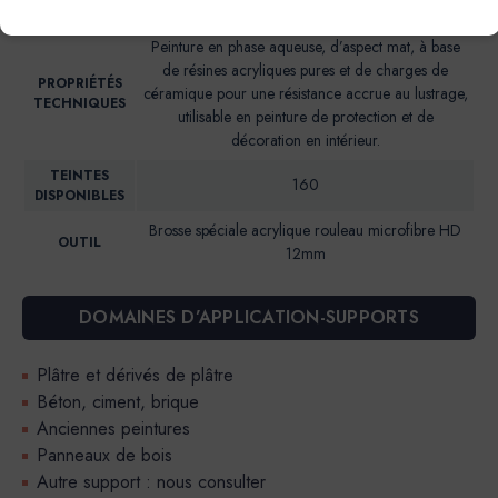
Brillance 85° (UB)*: <2
BRILLANCE
Peinture en phase aqueuse, d’aspect mat, à base
de résines acryliques pures et de charges de
PROPRIÉTÉS
céramique pour une résistance accrue au lustrage,
TECHNIQUES
utilisable en peinture de protection et de
décoration en intérieur.
TEINTES
160
DISPONIBLES
Brosse spéciale acrylique rouleau microfibre HD
OUTIL
12mm
DOMAINES D’APPLICATION-SUPPORTS
Plâtre et dérivés de plâtre
Béton, ciment, brique
Anciennes peintures
Panneaux de bois
Autre support : nous consulter