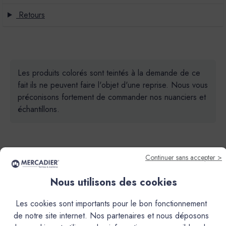
Retours
Les produits colorés sont teintés à la demande de ce
fait ils ne peuvent faire l'objet d'une reprise. Nous vous
préconisons fortement de commander nos nuanciers et
échantillons.
Continuer sans accepter >
Nous utilisons des cookies
Descriptif
Les cookies sont importants pour le bon fonctionnement
de notre site internet. Nos partenaires et nous déposons
Caractéristiques