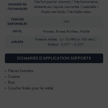
Très fort pouvoir couvrant / Très bonne tenue,
PROPRIÉTÉS
résistante aux rayures couvrantes / Lessivable /
TECHNIQUES
Emploi très facile /Très faible odeur
TEINTES
160
DISPONIBLES
Pinceau, Brosse, Rouleau, Pistolet
OUTIL
Pression Airless : +/‐ 10 MPa (= 100 atm.) -
AIRLESS
Embout : 0,011” ‐ 0,013”
DOMAINES D’APPLICATION-SUPPORTS
Pièces humides
Cuisine
Bois
Couche finale pour le métal