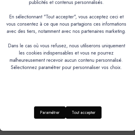
publicités et contenus personnalisés.
Couleurs & Échantillons
En sélectionnant "Tout accepter", vous acceptez ceci et
vous consentez à ce que nous partagions ces informations
L'Extra est une laque polyuréthane en phase aqueuse,
avec des tiers, notamment avec nos partenaires marketing.
velours, satinée, lessivable et résistante à la plupart des
rayures. Microporeuse, très couvrante et résistante. Tendu
Dans le cas où vous refusez, nous utiliserons uniquement
exceptionnel, forte lavabilité
les cookies indispensables et vous ne pourrez
malheureusement recevoir aucun contenu personnalisé.
PRODUIT
Sélectionnez paramétrer pour personnaliser vos choix.
Laque polyuréthane à l’eau microporeuse
DESCRIPTION
Intérieur/Extérieur.Murs cuisine, salles de bains,
IDEAL POUR…
huisseries et mobilier
RENDU
Aspect satiné velours
ESTHETIQUE
Paramétrer
Tout accepter
Brillance 60° (UB)*: 20-30 / Brillance 85° (UB)*:
NIVEAU DE
BRILLANCE
55-65