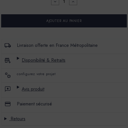
DIMINUER
AUGMENTER
LA
LA
QUANTITÉ
QUANTITÉ
POUR
POUR
PEINTURE
PEINTURE
L'EXTRA
L'EXTRA
-
-
SATIN
SATIN
-
-
COULEUR
COULEUR
Livraison offerte en France Métropolitaine
BASILE
BASILE
Disponibilité & Retraits
configurez votre projet
Avis produit
Paiement sécurisé
Retours