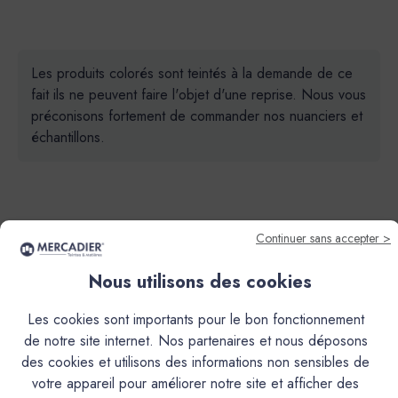
Les produits colorés sont teintés à la demande de ce
fait ils ne peuvent faire l'objet d'une reprise. Nous vous
préconisons fortement de commander nos nuanciers et
échantillons.
Continuer sans accepter >
Descriptif
Nous utilisons des cookies
Les cookies sont importants pour le bon fonctionnement
Caractéristiques
de notre site internet. Nos partenaires et nous déposons
des cookies et utilisons des informations non sensibles de
Documentation Technique
votre appareil pour améliorer notre site et afficher des