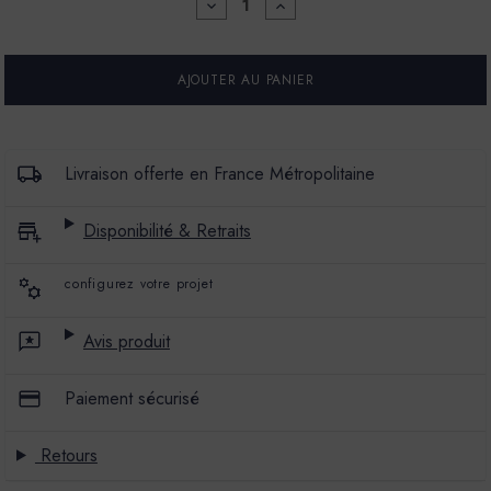
DIMINUER
AUGMENTER
LA
LA
QUANTITÉ
QUANTITÉ
POUR
POUR
PEINTURE
PEINTURE
L'EXTRA
L'EXTRA
-
-
SATIN
SATIN
-
-
COULEUR
COULEUR
Livraison offerte en France Métropolitaine
CRASSULA
CRASSULA
Disponibilité & Retraits
configurez votre projet
Avis produit
Paiement sécurisé
Retours