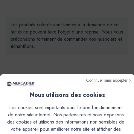
Les produits colorés sont teintés à la demande de ce
fait ils ne peuvent faire l'objet d'une reprise. Nous vous
préconisons fortement de commander nos nuanciers et
échantillons.
Continuer sans accepter >
Descriptif
Nous utilisons des cookies
Les cookies sont importants pour le bon fonctionnement
Caractéristiques
de notre site internet. Nos partenaires et nous déposons
des cookies et utilisons des informations non sensibles de
Documentation Technique
votre appareil pour améliorer notre site et afficher des