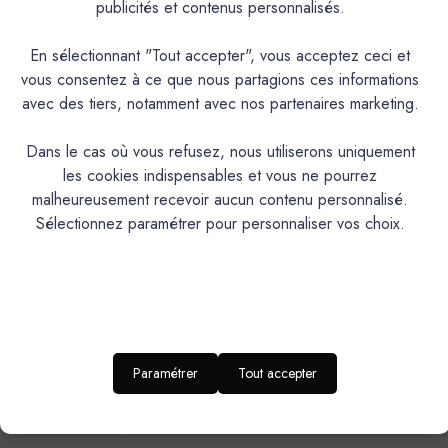
publicités et contenus personnalisés.
Couleurs & Échantillons
En sélectionnant "Tout accepter", vous acceptez ceci et
vous consentez à ce que nous partagions ces informations
L'Extra est une laque polyuréthane en phase aqueuse,
avec des tiers, notamment avec nos partenaires marketing.
velours, satinée, lessivable et résistante à la plupart des
rayures. Microporeuse, très couvrante et résistante. Tendu
Dans le cas où vous refusez, nous utiliserons uniquement
exceptionnel, forte lavabilité
les cookies indispensables et vous ne pourrez
malheureusement recevoir aucun contenu personnalisé.
PRODUIT
Sélectionnez paramétrer pour personnaliser vos choix.
Laque polyuréthane à l’eau microporeuse
DESCRIPTION
Intérieur/Extérieur.Murs cuisine, salles de bains,
IDEAL POUR…
huisseries et mobilier
RENDU
Aspect satiné velours
ESTHETIQUE
Paramétrer
Tout accepter
Brillance 60° (UB)*: 20-30 / Brillance 85° (UB)*:
NIVEAU DE
BRILLANCE
55-65