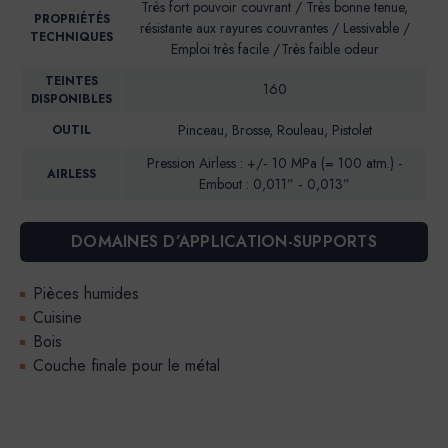
Très fort pouvoir couvrant / Très bonne tenue,
PROPRIÉTÉS
résistante aux rayures couvrantes / Lessivable /
TECHNIQUES
Emploi très facile /Très faible odeur
TEINTES
160
DISPONIBLES
Pinceau, Brosse, Rouleau, Pistolet
OUTIL
Pression Airless : +/‐ 10 MPa (= 100 atm.) -
AIRLESS
Embout : 0,011” ‐ 0,013”
DOMAINES D’APPLICATION-SUPPORTS
Pièces humides
Cuisine
Bois
Couche finale pour le métal