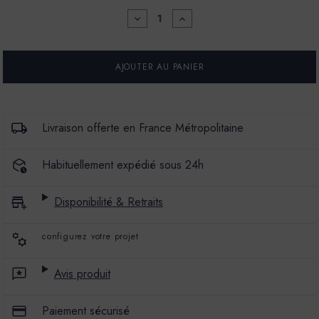
DIMINUER
AUGMENTER
LA
LA
QUANTITÉ
QUANTITÉ
POUR
POUR
PEINTURE
PEINTURE
L'EXTRA
L'EXTRA
-
-
SATIN
SATIN
-
-
COULEUR
COULEUR
Livraison offerte en France Métropolitaine
FIGUIER
FIGUIER
Habituellement expédié sous 24h
Disponibilité & Retraits
configurez votre projet
Avis produit
Paiement sécurisé