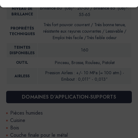
Brillance 60° (UB)*: 20-30 / Brillance 85° (UB)*:
NIVEAU DE
BRILLANCE
55-65
Très fort pouvoir couvrant / Très bonne tenue,
PROPRIÉTÉS
résistante aux rayures couvrantes / Lessivable /
TECHNIQUES
Emploi très facile /Très faible odeur
TEINTES
160
DISPONIBLES
Pinceau, Brosse, Rouleau, Pistolet
OUTIL
Pression Airless : +/‐ 10 MPa (= 100 atm.) -
AIRLESS
Embout : 0,011” ‐ 0,013”
DOMAINES D’APPLICATION-SUPPORTS
Pièces humides
Cuisine
Bois
Couche finale pour le métal