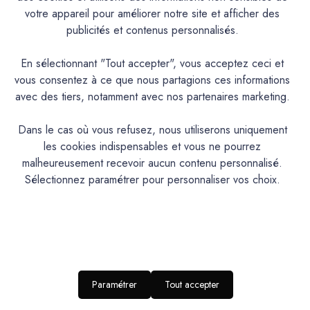
votre appareil pour améliorer notre site et afficher des
publicités et contenus personnalisés.
Documentation Technique
En sélectionnant "Tout accepter", vous acceptez ceci et
Couleurs & Échantillons
vous consentez à ce que nous partagions ces informations
avec des tiers, notamment avec nos partenaires marketing.
L'Extra est une laque polyuréthane en phase aqueuse,
velours, satinée, lessivable et résistante à la plupart des
Dans le cas où vous refusez, nous utiliserons uniquement
rayures. Microporeuse, très couvrante et résistante. Tendu
les cookies indispensables et vous ne pourrez
exceptionnel, forte lavabilité
malheureusement recevoir aucun contenu personnalisé.
Sélectionnez paramétrer pour personnaliser vos choix.
PRODUIT
Laque polyuréthane à l’eau microporeuse
DESCRIPTION
Intérieur/Extérieur.Murs cuisine, salles de bains,
IDEAL POUR…
huisseries et mobilier
Paramétrer
Tout accepter
RENDU
Aspect satiné velours
ESTHETIQUE