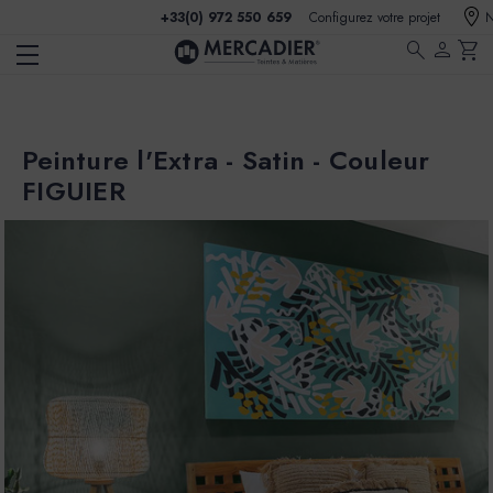
+33(0) 972 550 659
Configurez votre projet
N
search
person
shopping_cart
Peinture l'Extra - Satin - Couleur
FIGUIER