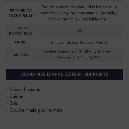
Très fort pouvoir couvrant / Très bonne tenue,
PROPRIÉTÉS
résistante aux rayures couvrantes / Lessivable /
TECHNIQUES
Emploi très facile /Très faible odeur
TEINTES
160
DISPONIBLES
Pinceau, Brosse, Rouleau, Pistolet
OUTIL
Pression Airless : +/‐ 10 MPa (= 100 atm.) -
AIRLESS
Embout : 0,011” ‐ 0,013”
DOMAINES D’APPLICATION-SUPPORTS
Pièces humides
Cuisine
Bois
Couche finale pour le métal