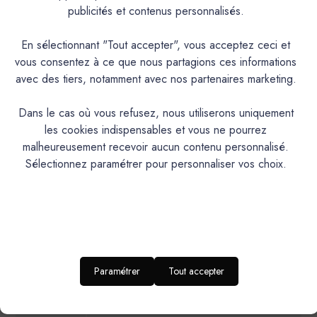
publicités et contenus personnalisés.
Couleurs & Échantillons
En sélectionnant "Tout accepter", vous acceptez ceci et
vous consentez à ce que nous partagions ces informations
L'Extra est une laque polyuréthane en phase aqueuse,
avec des tiers, notamment avec nos partenaires marketing.
velours, satinée, lessivable et résistante à la plupart des
rayures. Microporeuse, très couvrante et résistante. Tendu
Dans le cas où vous refusez, nous utiliserons uniquement
exceptionnel, forte lavabilité
les cookies indispensables et vous ne pourrez
malheureusement recevoir aucun contenu personnalisé.
PRODUIT
Sélectionnez paramétrer pour personnaliser vos choix.
Laque polyuréthane à l’eau microporeuse
DESCRIPTION
Intérieur/Extérieur.Murs cuisine, salles de bains,
IDEAL POUR…
huisseries et mobilier
RENDU
Aspect satiné velours
Paramétrer
Tout accepter
ESTHETIQUE
Brillance 60° (UB)*: 20-30 / Brillance 85° (UB)*:
NIVEAU DE
BRILLANCE
55-65