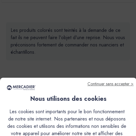
Les produits colorés sont teintés à la demande de ce
fait ils ne peuvent faire l'objet d'une reprise. Nous vous
préconisons fortement de commander nos nuanciers et
échantillons.
Continuer sans accepter >
Nous utilisons des cookies
Descriptif
Les cookies sont importants pour le bon fonctionnement
Caractéristiques
de notre site internet. Nos partenaires et nous déposons
des cookies et utilisons des informations non sensibles de
votre appareil pour améliorer notre site et afficher des
Documentation Technique