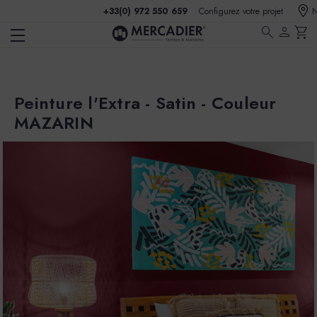
+33(0) 972 550 659
Configurez votre projet
N
search
person
shopping_cart
Peinture l'Extra - Satin - Couleur
MAZARIN