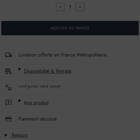
DIMINUER
AUGMENTER
LA
LA
QUANTITÉ
QUANTITÉ
POUR
POUR
PEINTURE
PEINTURE
L'EXTRA
L'EXTRA
-
-
SATIN
SATIN
-
-
COULEUR
COULEUR
Livraison offerte en France Métropolitaine
XENON
XENON
Disponibilité & Retraits
configurez votre projet
Avis produit
Paiement sécurisé
Retours