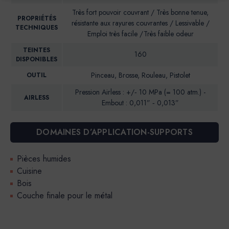
Très fort pouvoir couvrant / Très bonne tenue,
PROPRIÉTÉS
résistante aux rayures couvrantes / Lessivable /
TECHNIQUES
Emploi très facile /Très faible odeur
TEINTES
160
DISPONIBLES
Pinceau, Brosse, Rouleau, Pistolet
OUTIL
Pression Airless : +/‐ 10 MPa (= 100 atm.) -
AIRLESS
Embout : 0,011” ‐ 0,013”
DOMAINES D’APPLICATION-SUPPORTS
Pièces humides
Cuisine
Bois
Couche finale pour le métal