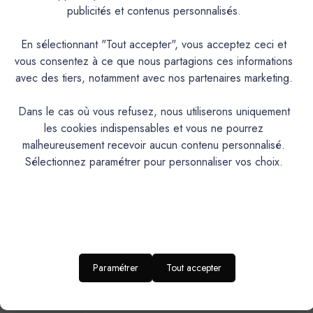
publicités et contenus personnalisés.
Couleurs & Échantillons
En sélectionnant "Tout accepter", vous acceptez ceci et
vous consentez à ce que nous partagions ces informations
L'Extra est une laque polyuréthane en phase aqueuse,
avec des tiers, notamment avec nos partenaires marketing.
velours, satinée, lessivable et résistante à la plupart des
rayures. Microporeuse, très couvrante et résistante. Tendu
Dans le cas où vous refusez, nous utiliserons uniquement
exceptionnel, forte lavabilité
les cookies indispensables et vous ne pourrez
malheureusement recevoir aucun contenu personnalisé.
PRODUIT
Sélectionnez paramétrer pour personnaliser vos choix.
Laque polyuréthane à l’eau microporeuse
DESCRIPTION
Intérieur/Extérieur.Murs cuisine, salles de bains,
IDEAL POUR…
huisseries et mobilier
RENDU
Aspect satiné velours
Paramétrer
Tout accepter
ESTHETIQUE
Brillance 60° (UB)*: 20-30 / Brillance 85° (UB)*:
NIVEAU DE
BRILLANCE
55-65