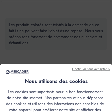
Les produits colorés sont teintés à la demande de ce
fait ils ne peuvent faire l'objet d'une reprise. Nous vous
préconisons fortement de commander nos nuanciers et
échantillons.
Continuer sans accepter >
Nous utilisons des cookies
Descriptif
Les cookies sont importants pour le bon fonctionnement
Caractéristiques
de notre site internet. Nos partenaires et nous déposons
des cookies et utilisons des informations non sensibles de
votre appareil pour améliorer notre site et afficher des
Documentation Technique