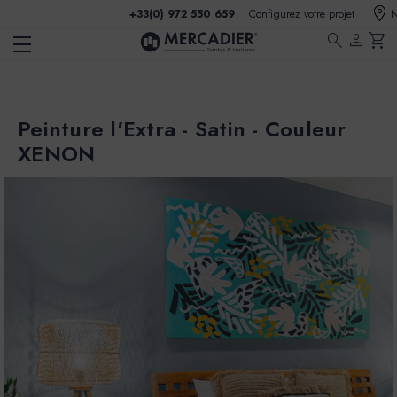
+33(0) 972 550 659
Configurez votre projet
N
search
person
shopping_cart
Peinture l'Extra - Satin - Couleur
XENON