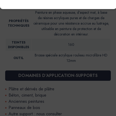
Brillance 85° (UB)*: <2
BRILLANCE
Peinture en phase aqueuse, d’aspect mat, à base
de résines acryliques pures et de charges de
PROPRIÉTÉS
céramique pour une résistance accrue au lustrage,
TECHNIQUES
utilisable en peinture de protection et de
décoration en intérieur.
TEINTES
160
DISPONIBLES
Brosse spéciale acrylique rouleau microfibre HD
OUTIL
12mm
DOMAINES D’APPLICATION-SUPPORTS
Plâtre et dérivés de plâtre
Béton, ciment, brique
Anciennes peintures
Panneaux de bois
Autre support : nous consulter