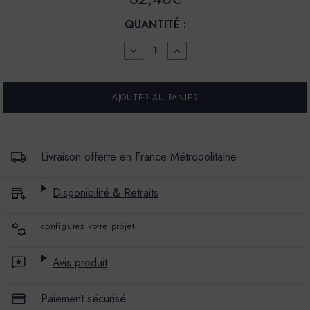
QUANTITÉ :
DIMINUER
AUGMENTER
LA
LA
QUANTITÉ
QUANTITÉ
POUR
POUR
PEINTURE
PEINTURE
-
-
LA
LA
CÉRAMAT
CÉRAMAT
-
-
MAT
MAT
Livraison offerte en France Métropolitaine
PROFOND
PROFOND
-
-
COULEUR
COULEUR
Disponibilité & Retraits
SHIBORI
SHIBORI
configurez votre projet
Avis produit
Paiement sécurisé