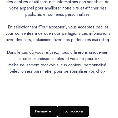
des cookies et utilisons des informations non sensibles de
votre appareil pour améliorer notre site et afficher des
Documentation Technique
publicités et contenus personnalisés.
En sélectionnant "Tout accepter", vous acceptez ceci et
Couleurs & Échantillons
vous consentez à ce que nous partagions ces informations
La Céramat est une peinture en phase aqueuse, d’aspect
avec des tiers, notamment avec nos partenaires marketing.
mat, à base de résines acryliques pures et de charges de
céramique pour une résistance accrue au lustrage, utilisable
Dans le cas où vous refusez, nous utiliserons uniquement
en peinture de protection et de décoration en intérieur.
les cookies indispensables et vous ne pourrez
malheureusement recevoir aucun contenu personnalisé.
Sélectionnez paramétrer pour personnaliser vos choix.
PRODUIT
Peinture acrylique mate lavable
DESCRIPTION
Intérieur : Murs et boiseries
IDEAL POUR…
RENDU
Aspect mat profond
ESTHETIQUE
Paramétrer
Tout accepter
NIVEAU DE