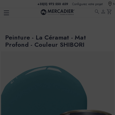
+33(0) 972 550 659
Configurez votre projet
N
search
person
shopping_cart
Peinture - La Céramat - Mat
Profond - Couleur SHIBORI