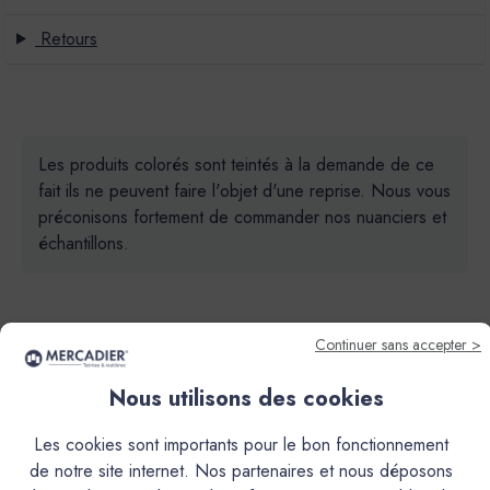
Retours
Les produits colorés sont teintés à la demande de ce
fait ils ne peuvent faire l'objet d'une reprise. Nous vous
préconisons fortement de commander nos nuanciers et
échantillons.
Continuer sans accepter >
Nous utilisons des cookies
Descriptif
Les cookies sont importants pour le bon fonctionnement
de notre site internet. Nos partenaires et nous déposons
Caractéristiques