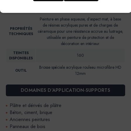
NIVEAU DE
Brillance 85° (UB)*: <2
BRILLANCE
Peinture en phase aqueuse, d’aspect mat, à base
de résines acryliques pures et de charges de
PROPRIÉTÉS
céramique pour une résistance accrue au lustrage,
TECHNIQUES
utilisable en peinture de protection et de
décoration en intérieur.
TEINTES
160
DISPONIBLES
Brosse spéciale acrylique rouleau microfibre HD
OUTIL
12mm
DOMAINES D’APPLICATION-SUPPORTS
Plâtre et dérivés de plâtre
Béton, ciment, brique
Anciennes peintures
Panneaux de bois