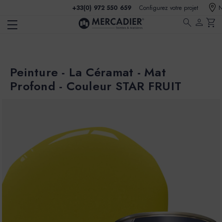
+33(0) 972 550 659
Configurez votre projet
N
search
person
shopping_cart
Peinture - La Céramat - Mat
Profond - Couleur STAR FRUIT