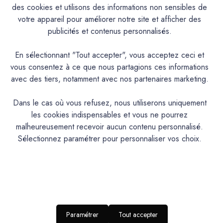
Caractéristiques
des cookies et utilisons des informations non sensibles de
votre appareil pour améliorer notre site et afficher des
publicités et contenus personnalisés.
Documentation Technique
En sélectionnant "Tout accepter", vous acceptez ceci et
Couleurs & Échantillons
vous consentez à ce que nous partagions ces informations
avec des tiers, notamment avec nos partenaires marketing.
La Céramat est une peinture en phase aqueuse, d’aspect
mat, à base de résines acryliques pures et de charges de
Dans le cas où vous refusez, nous utiliserons uniquement
céramique pour une résistance accrue au lustrage, utilisable
les cookies indispensables et vous ne pourrez
en peinture de protection et de décoration en intérieur.
malheureusement recevoir aucun contenu personnalisé.
Sélectionnez paramétrer pour personnaliser vos choix.
PRODUIT
Peinture acrylique mate lavable
DESCRIPTION
Intérieur : Murs et boiseries
IDEAL POUR…
RENDU
Aspect mat profond
Paramétrer
Tout accepter
ESTHETIQUE