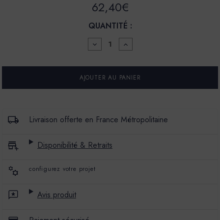
62,40€
QUANTITÉ :
DIMINUER
AUGMENTER
LA
LA
QUANTITÉ
QUANTITÉ
POUR
POUR
PEINTURE
PEINTURE
-
-
LA
LA
CÉRAMAT
CÉRAMAT
-
-
MAT
MAT
Livraison offerte en France Métropolitaine
PROFOND
PROFOND
-
-
COULEUR
COULEUR
Disponibilité & Retraits
STAR
STAR
FRUIT
FRUIT
configurez votre projet
Avis produit