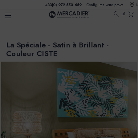
+33(0) 972 550 659
Configurez votre projet
N
search
person
shopping_cart
La Spéciale - Satin à Brillant -
Couleur CISTE