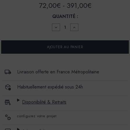
72,00€ - 391,00€
QUANTITÉ :
DIMINUER
AUGMENTER
LA
LA
QUANTITÉ
QUANTITÉ
POUR
POUR
LA
LA
SPÉCIALE
SPÉCIALE
-
-
SATIN
SATIN
À
À
BRILLANT
BRILLANT
Livraison offerte en France Métropolitaine
-
-
COULEUR
COULEUR
CISTE
CISTE
Habituellement expédié sous 24h
Disponibilité & Retraits
configurez votre projet