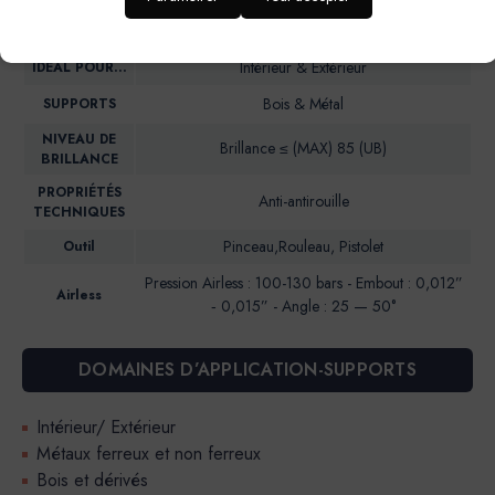
Peinture en phase aqueuse à base de résines
DESCRIPTION
alkydes en emulsion
Intérieur & Extérieur
IDEAL POUR…
Bois & Métal
SUPPORTS
NIVEAU DE
Brillance ≤ (MAX) 85 (UB)
BRILLANCE
PROPRIÉTÉS
Anti-antirouille
TECHNIQUES
Pinceau,Rouleau, Pistolet
Outil
Pression Airless : 100-130 bars - Embout : 0,012”
Airless
‐ 0,015” - Angle : 25 — 50°
DOMAINES D’APPLICATION-SUPPORTS
Intérieur/ Extérieur
Métaux ferreux et non ferreux
Bois et dérivés