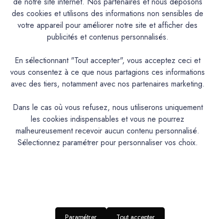
de notre site internet. Nos partenaires et nous déposons
Descriptif
des cookies et utilisons des informations non sensibles de
votre appareil pour améliorer notre site et afficher des
Caractéristiques
publicités et contenus personnalisés.
Documentation Technique
En sélectionnant "Tout accepter", vous acceptez ceci et
vous consentez à ce que nous partagions ces informations
avec des tiers, notamment avec nos partenaires marketing.
Couleurs & Échantillons
Dans le cas où vous refusez, nous utiliserons uniquement
La Spéciale est une peinture Alkyde de protection et de
les cookies indispensables et vous ne pourrez
décoration pour les bois, métaux et tous supports usuels.
malheureusement recevoir aucun contenu personnalisé.
Intérieur/Extérieur. Excellent pouvoir couvrant et opacifiant.
Sélectionnez paramétrer pour personnaliser vos choix.
Très bonne tenue et bon rendu. Excellente adhérence et
bonne résistance aux intempéries. Contient un anti-rouille.
Aspect satin tendu.
PRODUIT
Paramétrer
Tout accepter