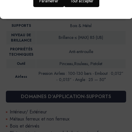
Paramétrer
Tout accepter
DESCRIPTION
alkydes en emulsion
Intérieur & Extérieur
IDEAL POUR…
Bois & Métal
SUPPORTS
NIVEAU DE
Brillance ≤ (MAX) 85 (UB)
BRILLANCE
PROPRIÉTÉS
Anti-antirouille
TECHNIQUES
Pinceau,Rouleau, Pistolet
Outil
Pression Airless : 100-130 bars - Embout : 0,012”
Airless
‐ 0,015” - Angle : 25 — 50°
DOMAINES D’APPLICATION-SUPPORTS
Intérieur/ Extérieur
Métaux ferreux et non ferreux
Bois et dérivés