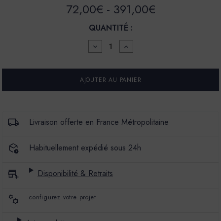
72,00€ - 391,00€
QUANTITÉ :
DIMINUER
AUGMENTER
LA
LA
QUANTITÉ
QUANTITÉ
POUR
POUR
LA
LA
SPÉCIALE
SPÉCIALE
-
-
SATIN
SATIN
À
À
BRILLANT
BRILLANT
Livraison offerte en France Métropolitaine
-
-
COULEUR
COULEUR
TREMPETTE
TREMPETTE
Habituellement expédié sous 24h
Disponibilité & Retraits
configurez votre projet