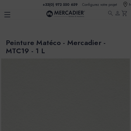
+33(0) 972 550 659
Configurez votre projet
N
search
person
shopping_cart
Peinture Matéco - Mercadier -
MTC19 - 1 L