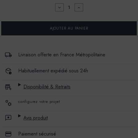
DIMINUER
AUGMENTER
LA
LA
QUANTITÉ
QUANTITÉ
POUR
POUR
PEINTURE
PEINTURE
MATÉCO
MATÉCO
-
-
MERCADIER
MERCADIER
-
-
MTC19
MTC19
Livraison offerte en France Métropolitaine
-
-
1
1
L
L
Habituellement expédié sous 24h
Disponibilité & Retraits
configurez votre projet
Avis produit
Paiement sécurisé