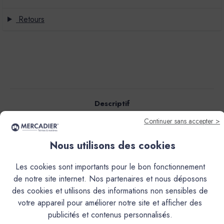
Retours
Descriptif
Continuer sans accepter >
Caractéristiques
Nous utilisons des cookies
Documentation Technique
Les cookies sont importants pour le bon fonctionnement
de notre site internet. Nos partenaires et nous déposons
des cookies et utilisons des informations non sensibles de
Couleurs & Échantillons
votre appareil pour améliorer notre site et afficher des
Le Mateco est une peinture de décoration en phase
publicités et contenus personnalisés.