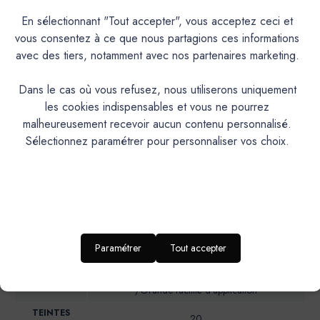
aqueuse à faible COV pour intérieur. Décore, rénove,
protège avec élégance vos murs et plafonds, tout en
En sélectionnant "Tout accepter", vous acceptez ceci et
conservant la structure initiale du support et en le laissant
vous consentez à ce que nous partagions ces informations
respirer.
avec des tiers, notamment avec nos partenaires marketing.
Dans le cas où vous refusez, nous utiliserons uniquement
PRODUIT
les cookies indispensables et vous ne pourrez
malheureusement recevoir aucun contenu personnalisé.
Peinture de décoration d’aspect mat minéral
DESCRIPTION
Sélectionnez paramétrer pour personnaliser vos choix.
Intérieur,Plafonds et murs
IDEAL POUR…
RENDU
Aspect minéral mat et profond non tendu
ESTHETIQUE
Très bon pouvoir couvrant et opacifiant / Riche en
charges minérales: carbonate de calcium et oxyde
de titane / Haute perméabilité à la vapeur /Ne
PROPRIÉTÉS
Paramétrer
Tout accepter
TECHNIQUES
bloque pas la respiration du support, évite les
cloques et le décollement dus à l’humidité
/Grande facilité d’application
TEINTES
20