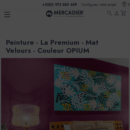
+33(0) 972 550 659
Configurez votre projet
N
search
person
shopping_cart
Peinture - La Premium - Mat
Velours - Couleur OPIUM