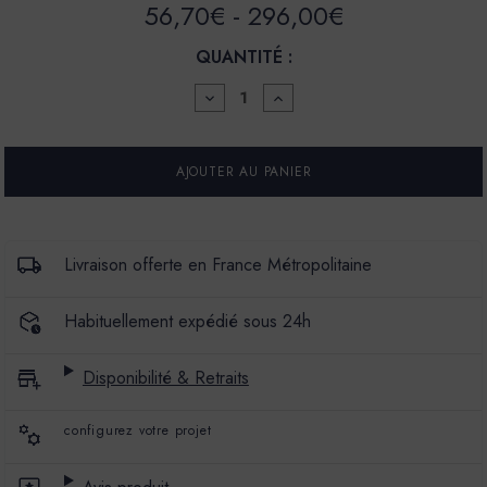
56,70€ - 296,00€
QUANTITÉ :
DIMINUER
AUGMENTER
LA
LA
QUANTITÉ
QUANTITÉ
POUR
POUR
PEINTURE
PEINTURE
-
-
LA
LA
PREMIUM
PREMIUM
-
-
MAT
MAT
Livraison offerte en France Métropolitaine
VELOURS
VELOURS
-
-
COULEUR
COULEUR
Habituellement expédié sous 24h
OPIUM
OPIUM
Disponibilité & Retraits
configurez votre projet