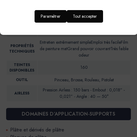
d’enfant, entrée et couloir
RENDU
Aspect mat soyeux
Paramétrer
Tout accepter
ESTHETIQUE
NIVEAU DE
Brillance 85° (UB)*: <5
BRILLANCE
Entretien extrêmement simpleEmploi très facileFilm
PROPRIÉTÉS
de peinture matGrand pouvoir couvrantTrès faible
TECHNIQUES
odeur
TEINTES
160
DISPONIBLES
Pinceau, Brosse, Rouleau, Pistolet
OUTIL
Pression Airless : 150 bars - Embout : 0,018” ‐
AIRLESS
0,021” - Angle : 40 — 50°
DOMAINES D’APPLICATION-SUPPORTS
Plâtre et dérivés de plâtre