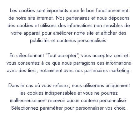
Les cookies sont importants pour le bon fonctionnement
de notre site internet. Nos partenaires et nous déposons
Caractéristiques
des cookies et utilisons des informations non sensibles de
votre appareil pour améliorer notre site et afficher des
Documentation Technique
publicités et contenus personnalisés.
Couleurs & Échantillons
En sélectionnant "Tout accepter", vous acceptez ceci et
vous consentez à ce que nous partagions ces informations
La Premium est une peinture acrylique très lavable mate en
avec des tiers, notamment avec nos partenaires marketing.
phase aqueuse pour murs cuisine, hall d’entrée et salle de
bains aux propriétés d'entretien remarquables. Convient
Dans le cas où vous refusez, nous utiliserons uniquement
également aux espaces humides
les cookies indispensables et vous ne pourrez
malheureusement recevoir aucun contenu personnalisé.
PRODUIT
Sélectionnez paramétrer pour personnaliser vos choix.
Peinture acrylique mate lavable
DESCRIPTION
Intérieur : Mur cuisine, salle de bain,chambre
IDEAL POUR…