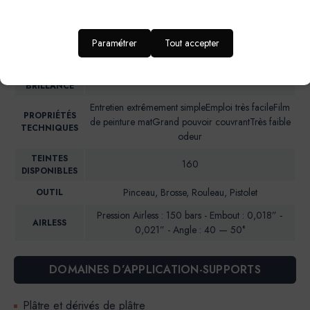
Intérieur : Mur cuisine, salle de bain,chambre
IDEAL POUR…
d’enfant, entrée et couloir
RENDU
Paramétrer
Tout accepter
Aspect mat soyeux
ESTHETIQUE
NIVEAU DE
Brillance 85° (UB)*: <5
BRILLANCE
Entretien extrêmement simpleEmploi très facileFilm
PROPRIÉTÉS
de peinture matGrand pouvoir couvrantTrès faible
TECHNIQUES
odeur
TEINTES
160
DISPONIBLES
Pinceau, Brosse, Rouleau, Pistolet
OUTIL
Pression Airless : 150 bars - Embout : 0,018” ‐
AIRLESS
0,021” - Angle : 40 — 50°
DOMAINES D’APPLICATION-SUPPORTS
Plâtre et dérivés de plâtre