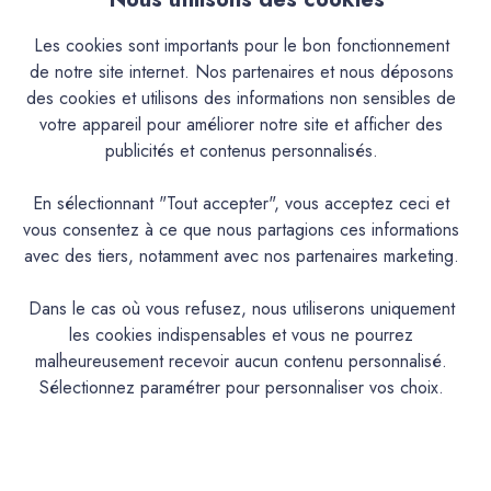
Descriptif
Les cookies sont importants pour le bon fonctionnement
de notre site internet. Nos partenaires et nous déposons
Caractéristiques
des cookies et utilisons des informations non sensibles de
votre appareil pour améliorer notre site et afficher des
Documentation Technique
publicités et contenus personnalisés.
En sélectionnant "Tout accepter", vous acceptez ceci et
Couleurs & Échantillons
vous consentez à ce que nous partagions ces informations
avec des tiers, notamment avec nos partenaires marketing.
La Premium est une peinture acrylique très lavable mate en
phase aqueuse pour murs cuisine, hall d’entrée et salle de
Dans le cas où vous refusez, nous utiliserons uniquement
bains aux propriétés d'entretien remarquables. Convient
les cookies indispensables et vous ne pourrez
également aux espaces humides
malheureusement recevoir aucun contenu personnalisé.
Sélectionnez paramétrer pour personnaliser vos choix.
PRODUIT
Peinture acrylique mate lavable
DESCRIPTION