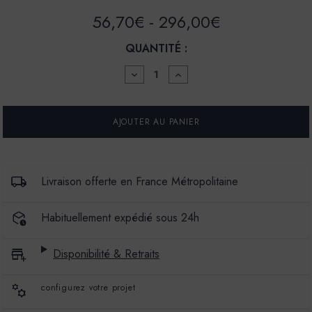
56,70€ - 296,00€
QUANTITÉ :
DIMINUER
AUGMENTER
LA
LA
QUANTITÉ
QUANTITÉ
POUR
POUR
PEINTURE
PEINTURE
-
-
LA
LA
PREMIUM
PREMIUM
-
-
MAT
MAT
Livraison offerte en France Métropolitaine
VELOURS
VELOURS
-
-
COULEUR
COULEUR
Habituellement expédié sous 24h
ROMANESCO
ROMANESCO
Disponibilité & Retraits
configurez votre projet