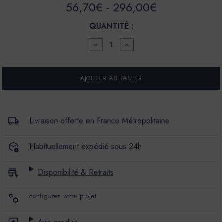
56,70€ - 296,00€
QUANTITÉ :
DIMINUER
AUGMENTER
LA
LA
QUANTITÉ
QUANTITÉ
POUR
POUR
PEINTURE
PEINTURE
-
-
LA
LA
PREMIUM
PREMIUM
-
-
MAT
MAT
Livraison offerte en France Métropolitaine
VELOURS
VELOURS
-
-
COULEUR
COULEUR
Habituellement expédié sous 24h
TIGER
TIGER
EYE
EYE
Disponibilité & Retraits
configurez votre projet