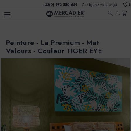
+33(0) 972 550 659
Configurez votre projet
N
search
person
shopping_cart
Peinture - La Premium - Mat
Velours - Couleur TIGER EYE