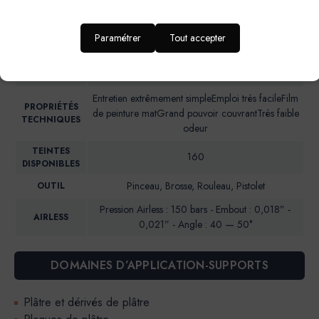
d’enfant, entrée et couloir
RENDU
Aspect mat soyeux
Paramétrer
Tout accepter
ESTHETIQUE
NIVEAU DE
Brillance 85° (UB)*: <5
BRILLANCE
Entretien extrêmement simpleEmploi très facileFilm
PROPRIÉTÉS
de peinture matGrand pouvoir couvrantTrès faible
TECHNIQUES
odeur
TEINTES
160
DISPONIBLES
Pinceau, Brosse, Rouleau, Pistolet
OUTIL
Pression Airless : 150 bars - Embout : 0,018” ‐
AIRLESS
0,021” - Angle : 40 — 50°
DOMAINES D’APPLICATION-SUPPORTS
Plâtre et dérivés de plâtre