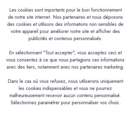
Les cookies sont importants pour le bon fonctionnement
de notre site internet. Nos partenaires et nous déposons
Caractéristiques
des cookies et utilisons des informations non sensibles de
votre appareil pour améliorer notre site et afficher des
Documentation Technique
publicités et contenus personnalisés.
Couleurs & Échantillons
En sélectionnant "Tout accepter", vous acceptez ceci et
vous consentez à ce que nous partagions ces informations
La Premium est une peinture acrylique très lavable mate en
avec des tiers, notamment avec nos partenaires marketing.
phase aqueuse pour murs cuisine, hall d’entrée et salle de
bains aux propriétés d'entretien remarquables. Convient
Dans le cas où vous refusez, nous utiliserons uniquement
également aux espaces humides
les cookies indispensables et vous ne pourrez
malheureusement recevoir aucun contenu personnalisé.
PRODUIT
Sélectionnez paramétrer pour personnaliser vos choix.
Peinture acrylique mate lavable
DESCRIPTION
Intérieur : Mur cuisine, salle de bain,chambre
IDEAL POUR…