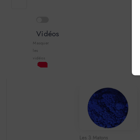
Vidéos
Masquer
les
vidéos
Les 3 Matons