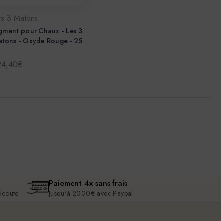
es 3 Matons
gment pour Chaux - Les 3
tons - Oxyde Rouge - 25
g
24,40€
Paiement 4x sans frais
 écoute
Jusqu'à 2000€ avec Paypal