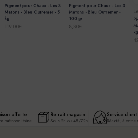
Pigment pour Chaux - Les 3
Pigment pour Chaux - Les 3
L
Matons - Bleu Outremer - 5
Matons - Bleu Outremer -
kg
100 gr
Pi
Ma
119,00€
8,30€
k
4
aison offerte
Retrait magasin
Service client
ce métropolitaine
Sous 2h ou 48/72h
Réactif, à votre