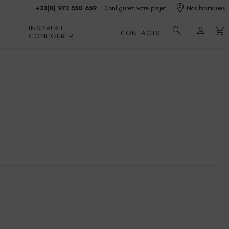
+33(0) 972 550 659
Configurez votre projet
Nos boutiques
INSPIRER ET
search
person
shopping_cart
CONTACTS
CONFIGURER