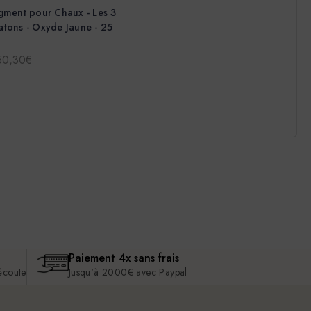
gment pour Chaux - Les 3
tons - Oxyde Jaune - 25
g
50,30€
Paiement 4x sans frais
 écoute
Jusqu'à 2000€ avec Paypal