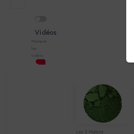
Vidéos
Masquer
les
vidéos
Les 3 Matons