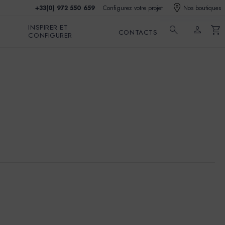
+33(0) 972 550 659
Configurez votre projet
Nos boutiques
INSPIRER ET
search
person
shopping_cart
CONTACTS
CONFIGURER