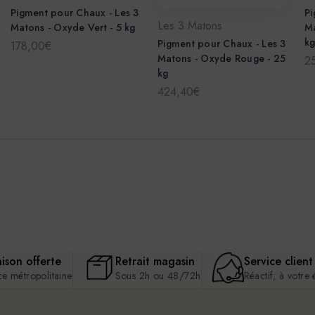
Pigment pour Chaux - Les 3
Pi
Les 3 Matons
Matons - Oxyde Vert - 5 kg
Ma
k
Pigment pour Chaux - Les 3
178,00€
Matons - Oxyde Rouge - 25
2
kg
424,40€
aison offerte
Retrait magasin
Service client
ce métropolitaine
Sous 2h ou 48/72h
Réactif, à votre