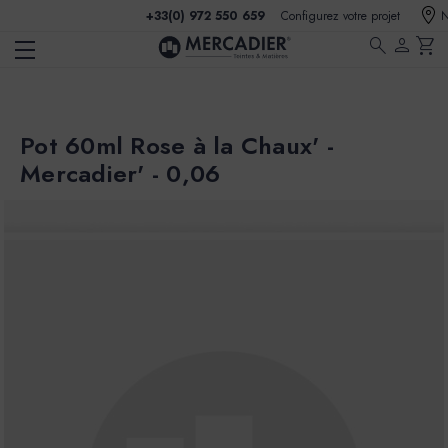
+33(0) 972 550 659
Configurez votre projet
N
search
person
shopping_cart
Pot 60ml Rose à la Chaux' -
Mercadier' - 0,06