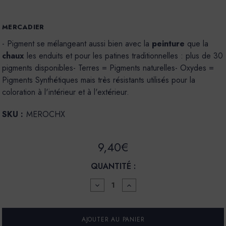
MERCADIER
- Pigment se mélangeant aussi bien avec la
peinture
que la
chaux
les enduits et pour les patines traditionnelles : plus de 30
pigments disponibles- Terres = Pigments naturelles- Oxydes =
Pigments Synthétiques mais très résistants utilisés pour la
coloration à l'intérieur et à l'extérieur.
SKU :
MEROCHX
9,40€
QUANTITÉ :
DIMINUER
AUGMENTER
LA
LA
QUANTITÉ
QUANTITÉ
POUR
POUR
POT
POT
60ML
60ML