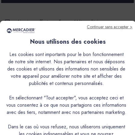
ROSE
ROSE
À
À
LA
LA
CHAUX'
CHAUX'
Livraison offerte en France Métropolitaine
-
-
Continuer sans accepter >
MERCADIER'
MERCADIER'
-
-
Habituellement expédié sous 24h
0,06
0,06
Nous utilisons des cookies
Disponibilité & Retraits
Les cookies sont importants pour le bon fonctionnement
de notre site internet. Nos partenaires et nous déposons
configurez votre projet
des cookies et utilisons des informations non sensibles de
votre appareil pour améliorer notre site et afficher des
publicités et contenus personnalisés.
Avis produit
En sélectionnant "Tout accepter", vous acceptez ceci et
Paiement sécurisé
vous consentez à ce que nous partagions ces informations
avec des tiers, notamment avec nos partenaires marketing.
Retours
Dans le cas où vous refusez, nous utiliserons uniquement
les cookies indispensables et vous ne pourrez