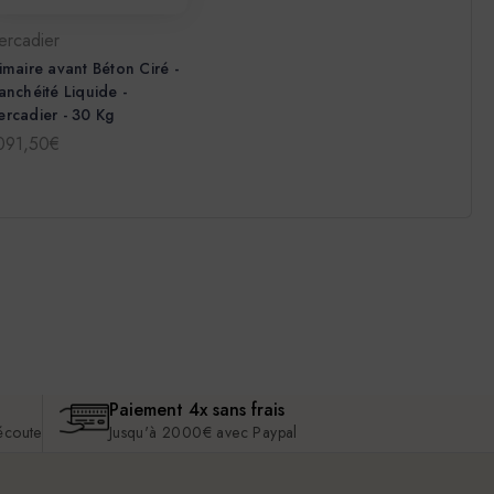
ercadier
imaire avant Béton Ciré -
anchéité Liquide -
rcadier - 30 Kg
 091,50€
Paiement 4x sans frais
 écoute
Jusqu'à 2000€ avec Paypal