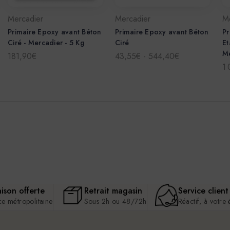
Mercadier
Mercadier
M
Primaire Epoxy avant Béton
Primaire Epoxy avant Béton
Pr
Ciré - Mercadier - 5 Kg
Ciré
Et
Me
181,90€
43,55€ - 544,40€
1
aison offerte
Retrait magasin
Service client
ce métropolitaine
Sous 2h ou 48/72h
Réactif, à votre