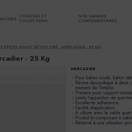
COULEURS ET
NOS GAMMES
EINTURES
COLLECTIONS
COMPLÉMENTAIRES
E EPOXY AVANT BÉTON CIRÉ - MERCADIER - 25 KG
rcadier - 25 Kg
MERCADIER
Pour béton coulé, béton talo
Résine époxydique à deux c
moment de l’emploi.
Primaire pour support norma
Limite l'apparition de spect
Excellente adhérence.
Facilité d’application.
À utiliser avec le sable quart
Produit bi-composant à sable
Réservé à une utilisation pro