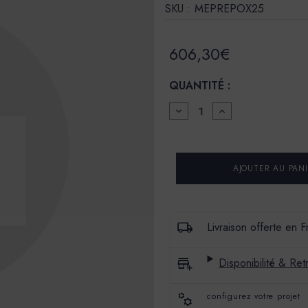
SKU :
MEPREPOX25
606,30€
QUANTITÉ :
DIMINUER
AUGMENTER
LA
LA
QUANTITÉ
QUANTITÉ
POUR
POUR
PRIMAIRE
PRIMAIRE
EPOXY
EPOXY
AVANT
AVANT
BÉTON
BÉTON
CIRÉ
CIRÉ
-
-
MERCADIER
MERCADIER
Livraison offerte en 
-
-
25
25
KG
KG
Disponibilité & Retr
configurez votre projet