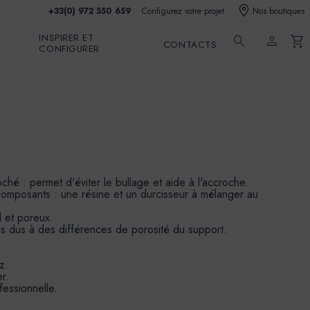
+33(0) 972 550 659
Configurez votre projet
Nos boutiques
INSPIRER ET
search
person
shopping_cart
CONTACTS
CONFIGURER
ché : permet d'éviter le bullage et aide à l'accroche.
omposants : une résine et un durcisseur à mélanger au
l et poreux.
res dus à des différences de porosité du support.
z.
r.
fessionnelle.