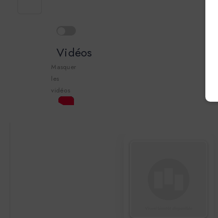
Vidéos
Masquer
les
vidéos